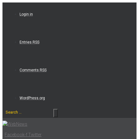
Skip
to
Login in
content
Entries RSS
Comments RSS
WordPress.org
Search
…
Facebook-f
Twitter