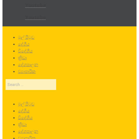
Youtube
Youtube
මුල් පිටුව
දේශීය
විදේශීය
ක්‍රීඩා
දේශපාලන
ව්‍යාපාරික
Search
…
මුල් පිටුව
දේශීය
විදේශීය
ක්‍රීඩා
දේශපාලන
ව්‍යාපාරික