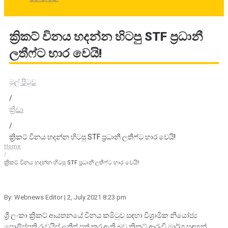
ක්‍රිකට් විනය හදන්න හිටපු STF ප්‍රධානී
ලතීෆ්ට භාර වෙයි!
මුල් පිටුව
/
ක්‍රීඩා
/
ක්‍රිකට් විනය හදන්න හිටපු STF ප්‍රධානී ලතීෆ්ට භාර වෙයි!
Home
/
ක්‍රිකට් විනය හදන්න හිටපු STF ප්‍රධානී ලතීෆ්ට භාර වෙයි!
By: Webnews Editor
| 2, July 2021 8:23 pm
ශ්‍රී ලංකා ක්‍රිකට් ආයතනයේ විනය කමිටුව සඳහා විශ්‍රාමික නියෝජ්‍ය
පොලිස්පති රුවයිස් ලතීෆ් පත් කර ඇති බව ක්‍රිකට් ආරංචි මාර්ග සඳහන්