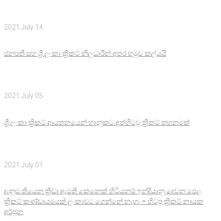
2021 July 14
ජනපති සහ ශ්‍රී ලංකා ක්‍රිකට් නිලධාරීන් අතර හමුව කල්යයි
2021 July 05
ශ්‍රී ලංකා ක්‍රිකට් ආයතනයෙන් භානුකට අත්හිටවු ක්‍රිකට් තහනමක්
2021 July 01
දැනුම තියෙන ක්‍රීඩා ඇමති කෙනෙක් හිටියනම් ඉන්දියානු දෙවන පෙළ
ක්‍රිකට් කණ්ඩායමයක් ලංකාවට ගෙන්නේ නැහැ – හිටපු ක්‍රිකට් නායක
අර්ජුන