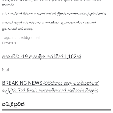
කරනවා.
මේ වන විටත් ඊට අදාළ සාකච්ඡාවක් ක්‍රිකට් ආයතනයේ පැවැත්වෙනවා.
කෙසේ නමුත් මේ සම්බන්ධයෙන් ක්‍රිකට් ආයතනය නිල වශයෙන්
ප්‍රකාශයක් කර නැහැ.
Tags:
slcricket
diglatheef
Post
Previous
Previous
navigation
කොවිඩ් -19 ආසාදිත රෝගීන් 1,102ක්
Next
Next
BREAKING NEWS-වර්ජනය කල හෙදියන්ගේ
ඉල්ලීම් 7න් 5කට ජනපතිගෙන් කඩිනම් විසඳුම්
සබැඳි පුවත්