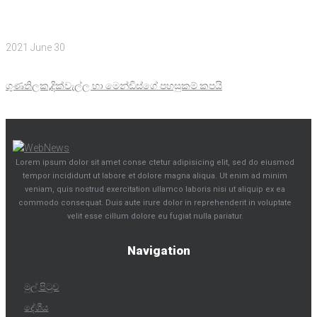
2021 June 30
ගුණතිලක,දික්වැල්ල හා මෙන්ඩිස්ගේ පහසුකම් කපයි
Lorem ipsum dolor sit amet conse ctetur adipisicing elit, sed do eiusmod
tempor incididunt ut labore et dolore magna aliqua. Ut enim ad minim
veniam, quis nostrud exercitation ullamco laboris nisi ut aliquip ex ea
commodo consequat. Duis aute irure dolor in reprehenderit in voluptate
velit esse cillum dolore eu fugiat nulla pariatur.
Navigation
මුල් පිටුව
දේශීය