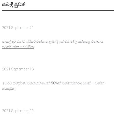
සබැඳි පුවත්
2021 September 21
පාසල් දරුවන්ට ෆයිසර් එන්නත ලබා දී ඉක්මනින් උසස්පෙළ විභාගය
පවත්වන්න – චම්පික
2021 September 18
මෙරට සම්පූර්ණ ජනගහනයෙන් 50%ක් එන්නත්කර අවසන් – චන්න
ජයසුමන
2021 September 09