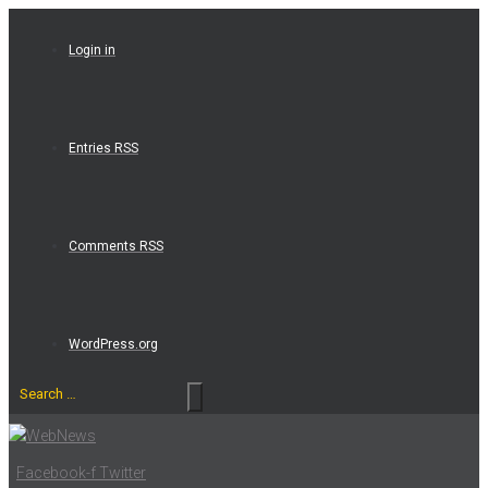
Skip
to
Login in
content
Entries RSS
Comments RSS
WordPress.org
Search
…
Facebook-f
Twitter