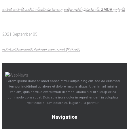
තරණ තරුණියන්ට ෆයිසර් එන්නත ලබාදීම අත්හිටුවන්නැයි GMOA ඉල්ලයි
2021 September 05
තවත් සයිනොෆාම් එන්නත් තොගයක් දිවයිනට
Lorem ipsum dolor sit amet conse ctetur adipisicing elit, sed do eiusmod
tempor incididunt ut labore et dolore magna aliqua. Ut enim ad minim
veniam, quis nostrud exercitation ullamco laboris nisi ut aliquip ex ea
commodo consequat. Duis aute irure dolor in reprehenderit in voluptate
velit esse cillum dolore eu fugiat nulla pariatur.
Navigation