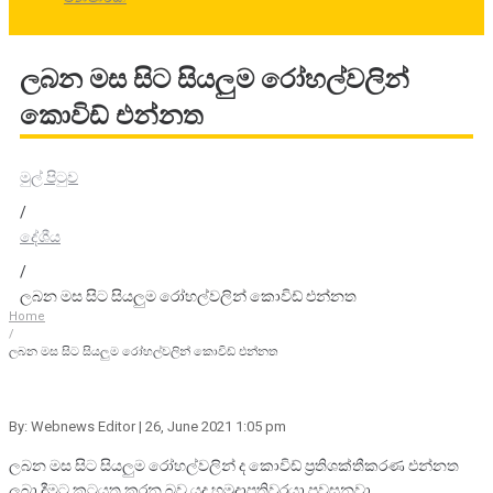
ලබන මස සිට සියලුම රෝහල්වලින්
කොවිඩ් එන්නත
මුල් පිටුව
/
දේශීය
/
ලබන මස සිට සියලුම රෝහල්වලින් කොවිඩ් එන්නත
Home
/
ලබන මස සිට සියලුම රෝහල්වලින් කොවිඩ් එන්නත
By: Webnews Editor
| 26, June 2021 1:05 pm
ලබන මස සිට සියලුම රෝහල්වලින් ද කොවිඩ් ප්‍රතිශක්තීකරණ එන්නත
ලබා දීමට කටයුතු කරන බව යුද හමුදාපතිවරයා පවසනවා.