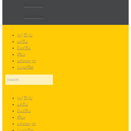
Youtube
Youtube
මුල් පිටුව
දේශීය
විදේශීය
ක්‍රීඩා
දේශපාලන
ව්‍යාපාරික
Search
…
මුල් පිටුව
දේශීය
විදේශීය
ක්‍රීඩා
දේශපාලන
ව්‍යාපාරික