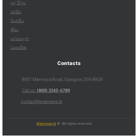
මුල් පිටුව
දේශීය
විදේශීය
ක්‍රීඩා
දේශපාලන
ව්‍යාපාරික
Contacts
8901 Marmora Road, Glasgow, D04 89GR
Call us:
(800) 2345-6789
contact@webnews.lk
Webnews.lk
©. All rights reserved.