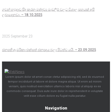
ගුවන් හමුදාව සිදු කරන මත්ද්‍රව්‍ය මැඩලීම් වලට විශාල සහයක් අපි
ලබාදෙනවා. – 18.10.2025
2025 September 23
ජනපති ඇමරිකා එක්සත් ජනපදය බලා පිටත්ව යයි. – 23.09.2025
Lorem ipsum dolor sit amet conse ctetur adipisicing elit, sed do eiusmod
tempor incididunt ut labore et dolore magna aliqua. Ut enim ad minim
veniam, quis nostrud exercitation ullamco laboris nisi ut aliquip ex ea
commodo consequat. Duis aute irure dolor in reprehenderit in voluptate
velit esse cillum dolore eu fugiat nulla pariatur.
Navigation