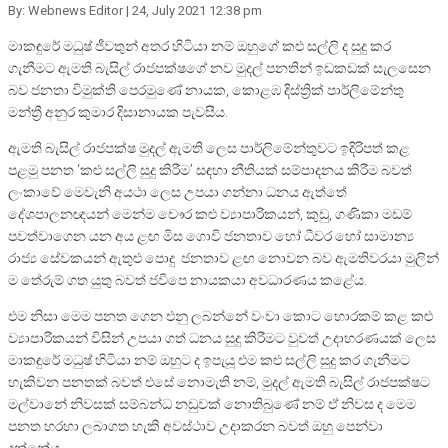
By: Webnews Editor
| 24, July 2021 12:38 pm
මාකඳුරේ මධුෂ් ජීවතුන් අතර හිටියා නම් ඔහුගේ කළු සල්ලි ද සුදු කර
ගැනීමට ඇමති බැසිල් රාජපක්ෂගේ නව මුදල් පනතින් ඉඩකඩක් සැලසෙන
බව ජනතා විමුක්ති පෙරමුණේ නායක, කොළඹ දිස්ත්‍රික් පාර්ලිමේන්තු
මන්ත්‍රී අනුර කුමාර දිසානායක පැවසීය.
ඇමති බැසිල් රාජපක්ෂ මුදල් ඇමති ලෙස පාර්ලිමේන්තුවට ඉදිරිපත් කළ
පළමු පනත ‘කළු සල්ලි සුදු කිරීම’ සඳහා නීතියක් සම්පාදනය කිරීම බවත්
ලංකාවේ මෙවැනි අයථා ලෙස උපයා ගන්නා ධනය ඇත්තේ
දේශපාලනඥයන් මෙන්ම චෞර කළු ව්‍යාපාරිකයන්, කුඩු, ගණිකා මඩම්
පවත්වාගෙන යන අය ළඟ මිස ගොවි ජනතාව හෝ ධීවර හෝ සාමාන්‍ය
රාජ්‍ය සේවකයන් ඇතුළු පොදු ජනතාව ළඟ නොවන බව ඇමතිවරයා මුලින්
ම තේරුම් ගත යුතු බවත් ජවිපෙ නායකයා අවධාරණය කළේය.
එම නිසා මෙම පනත ගෙන එනු ලබන්නේ වංචා කොට හොරකම් කළ කළු
ව්‍යාපාරිකයන් විසින් උපයා ගත් ධනය සුදු කිරීමට වුවත් උදාහරණයක් ලෙස
මාකඳුරේ මධුෂ් හිටියා නම් ඔහුට ද ඉපැයූ එම කළු සල්ලි සුදු කර ගැනීමට
හැකිවන පනතක් බවත් එසේ නොමැති නම්, මුදල් ඇමති බැසිල් රාජපක්ෂට
මල්වානේ නිවසක් සම්බන්ධ නඩුවක් නොතිබුණේ නම් ඒ නිවස ද මෙම
පනත හරහා ලබාගත හැකි අවස්ථාව උදාකරන බවත් ඔහු පෙන්වා