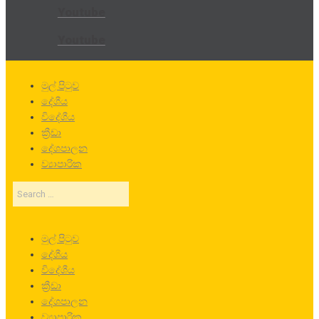
Youtube
Youtube
මුල් පිටුව
දේශීය
විදේශීය
ක්‍රීඩා
දේශපාලන
ව්‍යාපාරික
Search
…
මුල් පිටුව
දේශීය
විදේශීය
ක්‍රීඩා
දේශපාලන
ව්‍යාපාරික