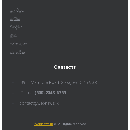
මුල් පිටුව
දේශීය
විදේශීය
ක්‍රීඩා
දේශපාලන
ව්‍යාපාරික
Contacts
8901 Marmora Road, Glasgow, D04 89GR
Call us:
(800) 2345-6789
contact@webnews.lk
Webnews.lk
©. All rights reserved.