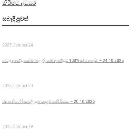
කිරීමට අවසර
සබැඳි පුවත්
2025 October 24
හිටපු ආණ්ඩු එක්ක බලද්දී, මේ ආණ්ඩුව 100% ක් හොඳයි. – 24.10.2025
2025 October 20
ජනපතිගේ දීපාවලී සුබ පැතුම් පණිවිඩය. – 20.10.2025
2025 October 18