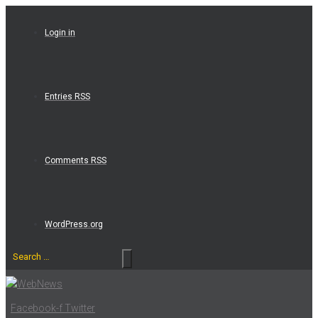
Skip
to
Login in
content
Entries RSS
Comments RSS
WordPress.org
Search
…
Facebook-f
Twitter