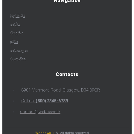
Navigation
මුල් පිටුව
දේශීය
විදේශීය
ක්‍රීඩා
දේශපාලන
ව්‍යාපාරික
Contacts
8901 Marmora Road, Glasgow, D04 89GR
Call us:
(800) 2345-6789
contact@webnews.lk
Webnews.lk
©. All rights reserved.