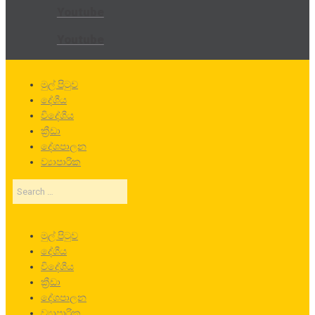
Youtube
Youtube
මුල් පිටුව
දේශීය
විදේශීය
ක්‍රීඩා
දේශපාලන
ව්‍යාපාරික
Search
…
මුල් පිටුව
දේශීය
විදේශීය
ක්‍රීඩා
දේශපාලන
ව්‍යාපාරික