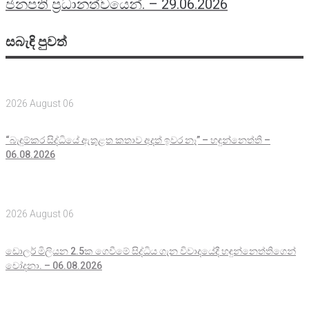
ජනපති ප්‍රධානත්වයෙන්. – 29.06.2026
සබැඳි පුවත්
2026 August 06
“බැඳුම්කර සිද්ධියේ ඇතුළත කතාව අදත් ඉවර නෑ” – හඳුන්නෙත්ති –
06.08.2026
2026 August 06
ඩොලර් මිලියන 2.5ක ගෙවීමේ සිද්ධිය ගැන විවාදයේදී හඳුන්නෙත්තිගෙන්
චෝදනා. – 06.08.2026