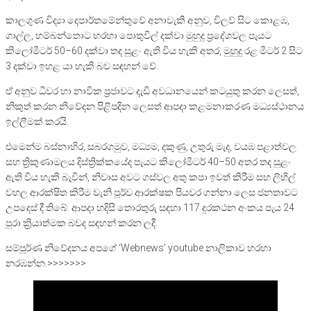
කාලගුණ විද්‍යා දෙපාර්තමේන්තුවේ අනාවැකි අනුව, චිලව් සිට කොළඹ,
ගාල්ල, හම්බන්තොට හරහා පොතුවිල් දක්වා මුහුදු ප්‍රදේශවල පැයට
කිලෝමීටර් 50–60 දක්වා තද සුළං ඇති විය හැකි අතර, මුහුදු රළ මීටර් 2 සිට
3 දක්වා ඉහළ යා හැකි බව සඳහන් වේ.
ඒ අනුව ධීවර හා නාවික ප්‍රජාවට දැඩි අවධානයෙන් කටයුතු කරන ලෙසත්,
නිකුත් කරන නිවේදන පිළිපදින ලෙසත් ආපදා කළමනාකරණ මධ්‍යස්ථානය
ඉල්ලීමක් කරයි.
එමෙන්ම බස්නාහිර, සබරගමුව, මධ්‍යම, දකුණු, උතුරු මැද, වයඹ පළාත්වල
සහ ත්‍රිකුණාමලය දිස්ත්‍රික්කයේද පැයට කිලෝමීටර් 40–50 අතර තද සුළං
ඇති විය හැකි බැවින්, නිවාස අවට ගස්වල අතු කපා ඉවත් කිරීම සහ ලිහිල්
වහල ආරක්ෂිත කිරීම වැනි පූර්ව ආරක්ෂක පියවර ගන්නා ලෙස ජනතාවට
උපදෙස් දී තිබේ. ආපදා හදිසි තොරතුරු සඳහා 117 දුරකථන අංකය පැය 24
පුරා ක්‍රියාත්මක බවද සඳහන් කරන ලදී.
සම්පූර්ණ නිවේදනය අපගේ ‘Webnews’ youtube නාලිකාව හරහා
නරඹන්න.>>>>>>>