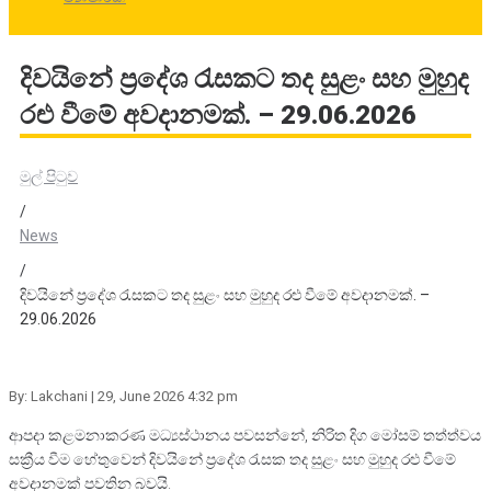
දිවයිනේ ප්‍රදේශ රැසකට තද සුළං සහ මුහුද
රළු වීමේ අවදානමක්. – 29.06.2026
මුල් පිටුව
/
News
/
දිවයිනේ ප්‍රදේශ රැසකට තද සුළං සහ මුහුද රළු වීමේ අවදානමක්. –
29.06.2026
By: Lakchani
| 29, June 2026 4:32 pm
ආපදා කළමනාකරණ මධ්‍යස්ථානය පවසන්නේ, නිරිත දිග මෝසම් තත්ත්වය
සක්‍රීය වීම හේතුවෙන් දිවයිනේ ප්‍රදේශ රැසක තද සුළං සහ මුහුද රළු වීමේ
අවදානමක් පවතින බවයි.