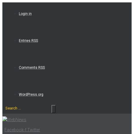
Skip
to
Login in
content
Entries RSS
Comments RSS
WordPress.org
Search
…
Facebook-f
Twitter