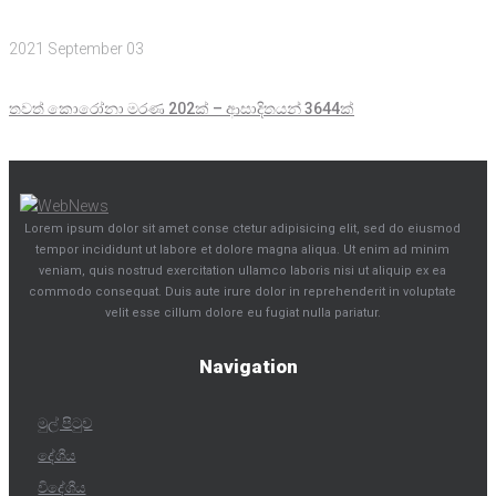
2021 September 03
තවත් කොරෝනා මරණ 202ක් – ආසාදිතයන් 3644ක්
Lorem ipsum dolor sit amet conse ctetur adipisicing elit, sed do eiusmod
tempor incididunt ut labore et dolore magna aliqua. Ut enim ad minim
veniam, quis nostrud exercitation ullamco laboris nisi ut aliquip ex ea
commodo consequat. Duis aute irure dolor in reprehenderit in voluptate
velit esse cillum dolore eu fugiat nulla pariatur.
Navigation
මුල් පිටුව
දේශීය
විදේශීය