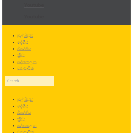
Youtube
Youtube
මුල් පිටුව
දේශීය
විදේශීය
ක්‍රීඩා
දේශපාලන
ව්‍යාපාරික
Search
…
මුල් පිටුව
දේශීය
විදේශීය
ක්‍රීඩා
දේශපාලන
ව්‍යාපාරික