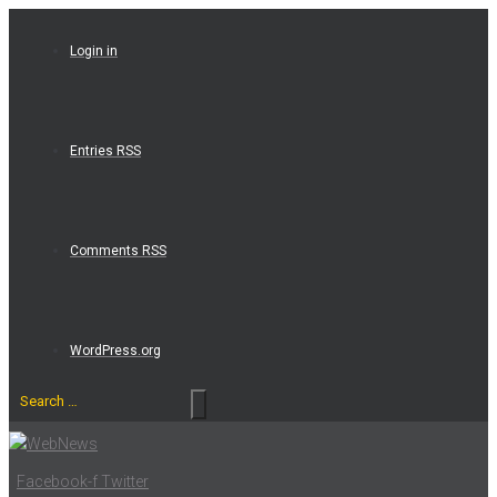
Skip
to
Login in
content
Entries RSS
Comments RSS
WordPress.org
Search
…
Facebook-f
Twitter