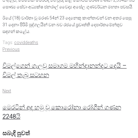
ඒ අනුව, මෙතෙක් මෙරටදී තහවුරු කළ කොවිඩ් මරණ ගණන 2,534ක් බව
සෞඛ්‍ය සේවා අධ්‍යක්ෂ ජනරාල් වෛද්‍ය අසේල ගුණවර්ධන මහතා පවසයි.
ඊයේ (18) වාර්තා වූ මරණ 54න් 23 දෙනෙකු කාන්තාවන් වන අතර සෙසු
31 දෙනා පිරිමි පුද්ගලයින් වන බව රජයේ ප්‍රවෘත්ති දෙපාර්තමේන්තුව
සඳහන් කළේය.
Tags:
coviddeaths
Post
Previous
Previous
navigation
විමල්ගෙන් ගැලවූ සමාගම මහින්දානන්දට දෙයි –
විමල් තැබූ සටහන
Next
Next
මෙරටින් අද හමු වූ කොරෝනා රෝගීන් ගණන
2248යි
සබැඳි පුවත්