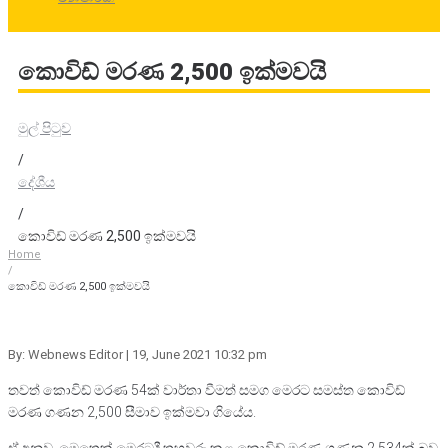
කොවිඩ් මරණ 2,500 ඉක්මවයි
මුල් පිටුව
/
දේශීය
/
කොවිඩ් මරණ 2,500 ඉක්මවයි
Home
/
කොවිඩ් මරණ 2,500 ඉක්මවයි
By: Webnews Editor
| 19, June 2021 10:32 pm
තවත් කොවිඩ් මරණ 54ක් වාර්තා වීමත් සමග මෙරට සමස්ත කොවිඩ්
මරණ ගණන 2,500 සීමාව ඉක්මවා ගියේය.