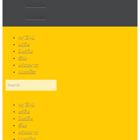
Youtube
Youtube
මුල් පිටුව
දේශීය
විදේශීය
ක්‍රීඩා
දේශපාලන
ව්‍යාපාරික
Search
…
මුල් පිටුව
දේශීය
විදේශීය
ක්‍රීඩා
දේශපාලන
ව්‍යාපාරික