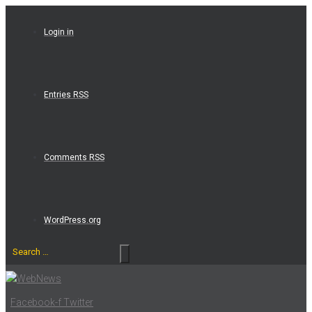
Skip
to
Login in
content
Entries RSS
Comments RSS
WordPress.org
Search
…
Facebook-f
Twitter