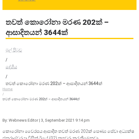
තවත් කොරෝනා මරණ 202ක් –
ආසාදිතයන් 3644ක්
මුල් පිටුව
/
දේශීය
/
තවත් කොරෝනා මරණ 202ක් – ආසාදිතයන් 3644ක්
Home
/
තවත් කොරෝනා මරණ 202ක් – ආසාදිතයන් 3644ක්
By: Webnews Editor
| 3, September 2021 9:14 pm
කොරෝනා වෛරසය ආසාදිත තවත් මරණ 202ක් සෞඛ්‍ය සේවා අධ්‍යක්ෂ
ජනරාල්වරයා විසින් ඊයේ (02) තහවුරු කර තිබෙනවා.