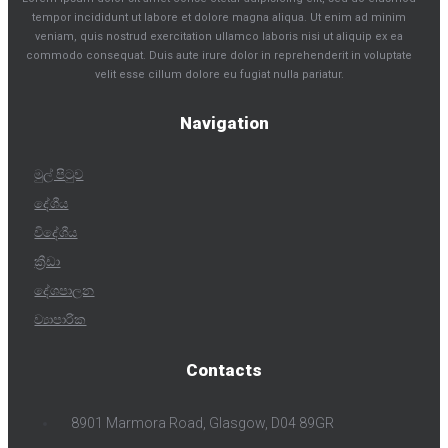
tempor incididunt ut labore et dolore magna aliqua. Ut enim ad minim
veniam, quis nostrud exercitation ullamco laboris nisi ut aliquip ex ea
commodo consequat. Duis aute irure dolor in reprehenderit in voluptate
velit esse cillum dolore eu fugiat nulla pariatur.
Navigation
මුල් පිටුව
දේශීය
විදේශීය
ක්‍රීඩා
දේශපාලන
ව්‍යාපාරික
Contacts
8901 Marmora Road, Glasgow, D04 89GR