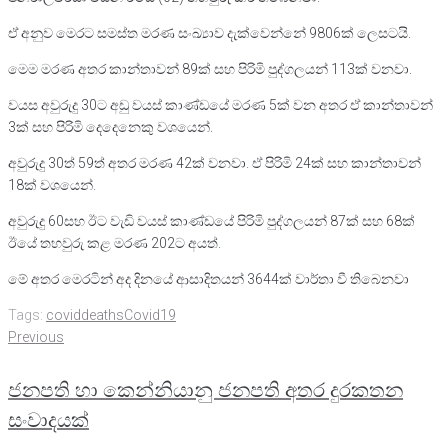
ඒ අනුව මෙරට සමස්ත මරණ සංඛ්‍යාව දැක්වෙන්නේ 9806ක් ලෙසටයි.
මෙම මරණ අතර කාන්තාවන් 89ක් සහ පිරිමි පුද්ගලයන් 113ක් වනවා.
වයස අවුරුදු 30ට අඩු වයස් කාණ්ඩයේ මරණ 5ක් වන අතර ඒ කාන්තාවන්
3ක් සහ පිරිමි දෙදෙනෙකු වශයෙන්.
අවුරුදු 30ත් 59ත් අතර මරණ 42ක් වනවා. ඒ පිරිමි 24ක් සහ කාන්තාවන්
18ක් වශයෙන්.
අවුරුදු 60සහ ඊට වැඩි වයස් කාණ්ඩයේ පිරිමි පුද්ගලයන් 87ක් සහ 68ක්
ඊයේ තහවුරු කළ මරණ 202ට අයත්.
මේ අතර මෙරටින් අද දිනයේ ආසාදිතයන් 3644ක් වාර්තා වී තිබෙනවා
Tags:
coviddeaths
Covid19
Post
Previous
Previous
navigation
ජනපති හා කෙන්නියානු ජනපති අතර දුරකතන
සංවාදයක්