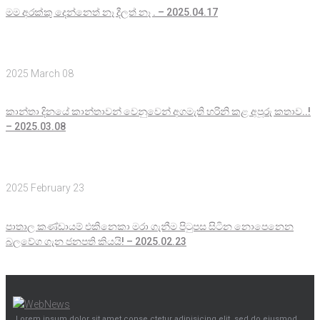
මම අරක්කු දෙන්නෙත් නෑ දීලත් නෑ . – 2025.04.17
2025 March 08
කාන්තා දිනයේ කාන්තාවන් වෙනුවෙන් අගමැති හරිනි කළ අපූරු කතාව..!
– 2025.03.08
2025 February 23
පාතාල කණ්ඩායම් එකිනෙකා මරා ගැනීම පිටුපස සිටින නොපෙනෙන
බලවේග ගැන ජනපති කියයි! – 2025.02.23
Lorem ipsum dolor sit amet conse ctetur adipisicing elit, sed do eiusmod