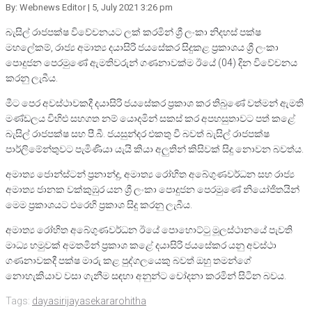
By: Webnews Editor
| 5, July 2021 3:26 pm
බැසිල් රාජපක්ෂ විවේචනයට ලක් කරමින් ශ්‍රී ලංකා නිදහස් පක්ෂ
මහලේකම්, රාජ්‍ය අමාත්‍ය දයාසිරි ජයසේකර සිදුකළ ප්‍රකාශය ශ්‍රී ලංකා
පොදුජන පෙරමුණේ ඇමතිවරුන් ගණනාවක්ම ඊයේ (04) දින විවේචනය
කරනු ලැබීය.
මීට පෙර අවස්ථාවකදී දයාසිරි ජයසේකර ප්‍රකාශ කර තිබුණේ වත්මන් ඇමති
මණ්ඩලය විහිළු සහගත නම් යොදමින් සකස් කර අපහසුතාවට පත් කළේ
බැසිල් රාජපක්ෂ සහ පී.බී. ජයසුන්දර එකතු වී බවත් බැසිල් රාජපක්ෂ
පාර්ලිමේන්තුවට පැමිණියා යැයි කියා අලුතින් කිසිවක් සිදු නොවන බවත්ය.
අමාත්‍ය ජොන්ස්ටන් ප්‍රනාන්දු, අමාත්‍ය රෝහිත අබේගුණවර්ධන සහ රාජ්‍ය
අමාත්‍ය ජානක වක්කුඹුර යන ශ්‍රී ලංකා පොදුජන පෙරමුණේ නියෝජිතයින්
මෙම ප්‍රකාශයට එරෙහි ප්‍රකාශ සිදු කරනු ලැබීය.
අමාත්‍ය රෝහිත අබේගුණවර්ධන ඊයේ පොහොට්ටු මූලස්ථානයේ පැවති
මාධ්‍ය හමුවක් අමතමින් ප්‍රකාශ කළේ දයාසිරි ජයසේකර යනු අවස්ථා
ගණනාවකදී පක්ෂ මාරු කළ පුද්ගලයෙකු බවත් ඔහු තමන්ගේ
නොහැකියාව වසා ගැනීම සඳහා අනුන්ට චෝදනා කරමින් සිටින බවය.
Tags:
dayasirijayasekara
rohitha