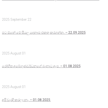
2025 September 22
මට ඕනේ මේ සියලු දෙනාම එකතු කරගන්න. – 22.09.2025
2025 August 01
රෝහිත අබේගුණවර්ධනගේ බෑනාට ඇප. – 01.08.2025
2025 August 01
අපි වැරදි කරලා නෑ. – 01.08.2025