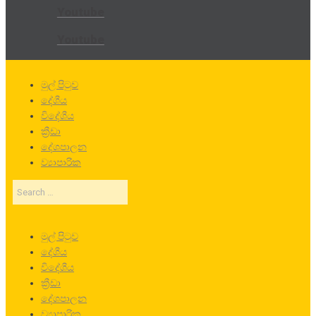
Youtube
Youtube
මුල් පිටුව
දේශීය
විදේශීය
ක්‍රීඩා
දේශපාලන
ව්‍යාපාරික
Search
…
මුල් පිටුව
දේශීය
විදේශීය
ක්‍රීඩා
දේශපාලන
ව්‍යාපාරික