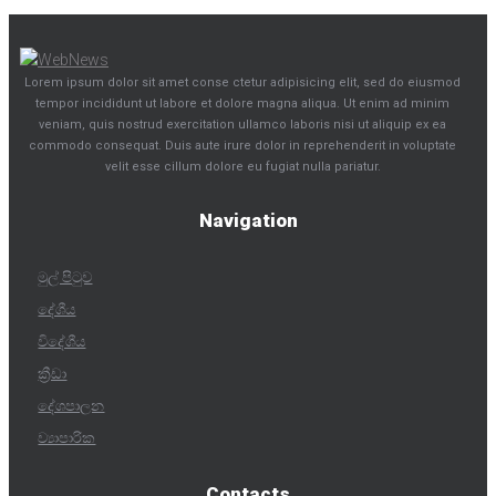
Lorem ipsum dolor sit amet conse ctetur adipisicing elit, sed do eiusmod
tempor incididunt ut labore et dolore magna aliqua. Ut enim ad minim
veniam, quis nostrud exercitation ullamco laboris nisi ut aliquip ex ea
commodo consequat. Duis aute irure dolor in reprehenderit in voluptate
velit esse cillum dolore eu fugiat nulla pariatur.
Navigation
මුල් පිටුව
දේශීය
විදේශීය
ක්‍රීඩා
දේශපාලන
ව්‍යාපාරික
Contacts