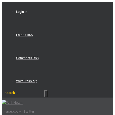
Skip
to
Login in
content
Entries RSS
Comments RSS
WordPress.org
Search
…
Facebook-f
Twitter