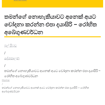
තමන්ගේ නොහැකියාවට අනෙක් අයට
චෝදනා කරන්න එපා දයාසිරි – රෝහිත
අබේගුණවර්ධන
මුල් පිටුව
/
දේශපාලන
/
තමන්ගේ නොහැකියාවට අනෙක් අයට චෝදනා කරන්න එපා දයාසිරි –
රෝහිත අබේගුණවර්ධන
Home
/
තමන්ගේ නොහැකියාවට අනෙක් අයට චෝදනා කරන්න එපා දයාසිරි – රෝහිත
අබේගුණවර්ධන