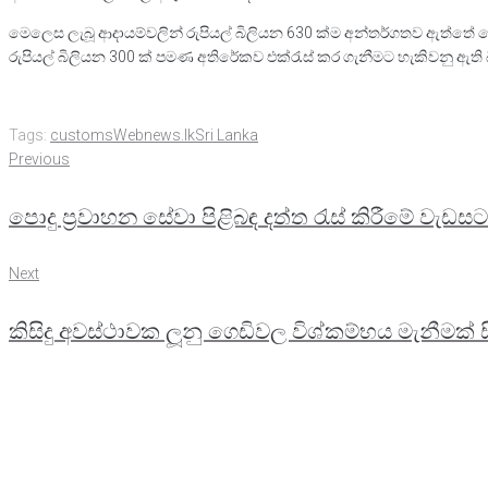
මෙලෙස ලැබූ ආදායම්වලින් රුපියල් බිලියන 630 ක්ම අන්තර්ගතව ඇත්ත
රුපියල් බිලියන 300 ක් පමණ අතිරේකව එක්රැස් කර ගැනීමට හැකිවනු ඇති 
Tags:
customs
Webnews.lk
Sri Lanka
Previous
Post
Previous
පොදු ප්‍රවාහන සේවා පිළිබඳ දත්ත රැස් කිරීමේ වැඩස
navigation
Next
Next
කිසිදු අවස්ථාවක ලූනු ගෙඩිවල විශ්කම්භය මැනීමක් 