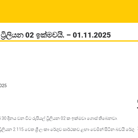
ට්‍රිලියන 02 ඉක්මවයි. – 01.11.2025
2025
 30 දිනය වන විට රුපියල් ට්‍රිලියන 02 ක ඉක්මවා ගොස් තිබෙනවා.
ිලියන 2.115 වෙත ශ්‍රී ලංකා රේගුව සාර්ථකව ළඟා වෙමින් සිටින බවයි රේගු