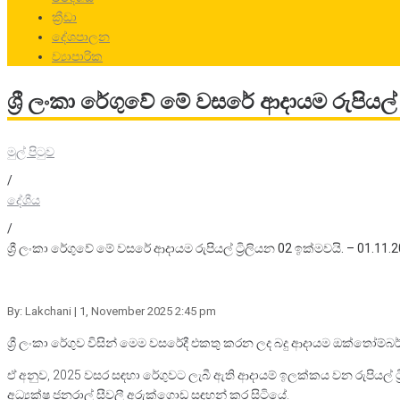
ක්‍රීඩා
දේශපාලන
ව්‍යාපාරික
ශ්‍රී ලංකා රේගුවේ මේ වසරේ ආදායම රුපියල් 
මුල් පිටුව
/
දේශීය
/
ශ්‍රී ලංකා රේගුවේ මේ වසරේ ආදායම රුපියල් ට්‍රිලියන 02 ඉක්මවයි. – 01.11.
By: Lakchani
| 1, November 2025 2:45 pm
ශ්‍රී ලංකා රේගුව විසින් මෙම වසරේදී එකතු කරන ලද බදු ආදායම ඔක්තෝම්බර්
ඒ අනුව, 2025 වසර සඳහා රේගුවට ලැබී ඇති ආදායම් ඉලක්කය වන රුපියල් ට්‍ර
අධ්‍යක්ෂ ජනරාල් සීවලී අරුක්ගොඩ සඳහන් කර සිටියේ.