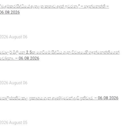
“බැඳුම්කර සිද්ධියේ ඇතුළත කතාව අදත් ඉවර නෑ” – හඳුන්නෙත්ති –
06.08.2026
2026 August 06
ඩොලර් මිලියන 2.5ක ගෙවීමේ සිද්ධිය ගැන විවාදයේදී හඳුන්නෙත්තිගෙන්
චෝදනා. – 06.08.2026
2026 August 06
පොලිස්පතිට කළ ප්‍රකාශය ගැන ආණ්ඩුවෙන් දැඩි ප්‍රතිචාර. – 06.08.2026
2026 August 05