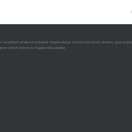
incididunt ut labore et dolore magna aliqua. Ut enim ad minim veniam, quis nostrud 
sse cillum dolore eu fugiat nulla pariatur.