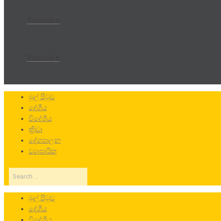
Youtube
Youtube
මුල් පිටුව
දේශීය
විදේශීය
ක්‍රීඩා
දේශපාලන
ව්‍යාපාරික
Search
…
මුල් පිටුව
දේශීය
විදේශීය