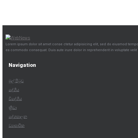
Lorem ipsum dolor sit amet conse ctetur adipisicing elit, sed do eiusmod tempor 
ea commodo consequat. Duis aute irure dolor in reprehenderit in voluptate velit e
Navigation
මුල් පිටුව
දේශීය
විදේශීය
ක්‍රීඩා
දේශපාලන
ව්‍යාපාරික