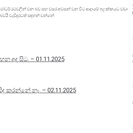
ේ මෝටර් රථවලින් වන බව සහ වසර අවසන් වන විට ආදායම් ඉලක්කයට වඩා
බවයි වැඩිදුරටත් සඳහන් වන්නේ.
ටහන අද සිට. – 01.11.2025
සිදු කරන්නේ නෑ. – 02.11.2025