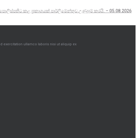
පොලිස්පතිට කළ ප්‍රකාශයක් පාර්ලිමේන්තුව උණුසුම් කරයි. – 05.08.2026
exercitation ullamco laboris nisi ut aliquip ex