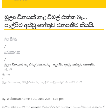
මූල්‍ය විනයක් නෑ; විමල් එක්ක බෑ…
පැල්පිට අස්වූ හේතුව ජනපතිට කියයි.
මුල් පිටුව
/
දේශපාලන
/
මූල්‍ය විනයක් නෑ; විමල් එක්ක බෑ… පැල්පිට අස්වූ හේතුව ජනපතිට
කියයි.
Home
/
මූල්‍ය විනයක් නෑ; විමල් එක්ක බෑ… පැල්පිට අස්වූ හේතුව ජනපතිට කියයි.
By: Webnews Admin
| 20, June 2021 1:31 pm
කර්මාන්ත සංවර්ධන අමාත්‍ය විමල් වීරවංශ මහතාට මූල්‍ය විනයක් නොමැති