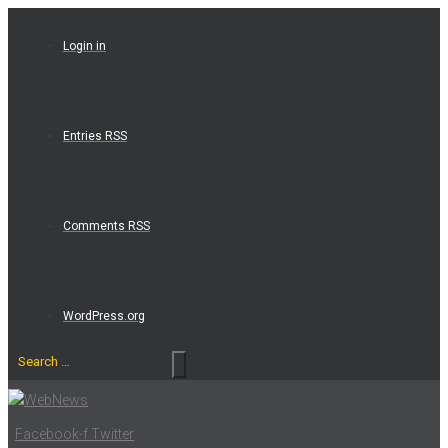
Skip
to
Login in
content
Entries RSS
Comments RSS
WordPress.org
Search
…
Facebook-f
Twitter