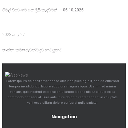
විමල් වීරවංශට පොලීසි කැඳවීමක්. – 05.10.2025
2023 July 27
තාත්තා කම්කරුවන්ට දුව හාම්පුතාට
Lorem ipsum dolor sit amet conse ctetur adipisicing elit, sed do eiusmod
tempor incididunt ut labore et dolore magna aliqua. Ut enim ad minim
veniam, quis nostrud exercitation ullamco laboris nisi ut aliquip ex ea
commodo consequat. Duis aute irure dolor in reprehenderit in voluptate
velit esse cillum dolore eu fugiat nulla pariatur.
Navigation