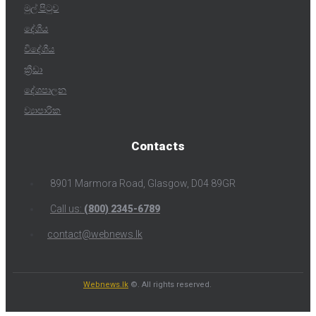
මුල් පිටුව
දේශීය
විදේශීය
ක්‍රීඩා
දේශපාලන
ව්‍යාපාරික
Contacts
8901 Marmora Road, Glasgow, D04 89GR
Call us:
(800) 2345-6789
contact@webnews.lk
Webnews.lk
©. All rights reserved.