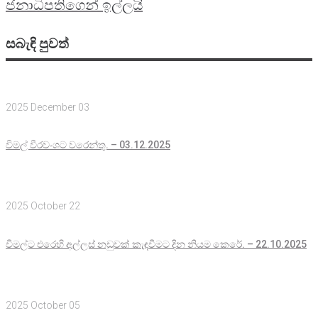
ජනාධිපතිගෙන් ඉල්ලයි
සබැඳි පුවත්
2025 December 03
විමල් වීරවංශට වරෙන්තු. – 03.12.2025
2025 October 22
විමල්ට එරෙහි අල්ලස් නඩුවක් කැඳවීමට දින නියම කෙරේ. – 22.10.2025
2025 October 05