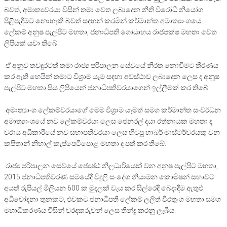
බවත්, අමාත්‍යවරයා විසින් තමා වෙත ලබාදෙන නීති විරෝධී නියෝග
පිළිපැදීමට නොහැකි බවත් සඳහන් කරමින් කර්මාන්ත අමාත්‍යාංශයේ
ලේකම් අනුෂ පැල්පිට මහතා, ජනාධිපති ගෝඨාභය රාජපක්ෂ මහතා වෙත
ලිපියක් යවා තිබේ.
ඒ අනුව තවදුරටත් තමා රාජ්‍ය පරිපාලන සේවයේ නිරත නොවීමට තීරණය
කර ඇති හෙයින් තමාට විශ‍්‍රාම යෑම සඳහා අවස්ථාව ලබාදෙන ලෙස ද අනුෂ
පැල්පිට මහතා සිය ලිපියෙන් ජනාධිපතිවරයාගෙන් ඉල්ලීමක් කර තිබේ.
අමාත්‍යාංශ ලේකම්වරයාගේ මෙම විශ‍්‍රාම යෑමත් සමග කර්මාන්ත සංවර්ධන
අමාත්‍යාංශයේ නව ලේකම්වරයා ලෙස ජෙනරල් දයා රත්නායක මහතා ද
වරාය අධිකාරියේ නව සභාපතිවරයා ලෙස හිටපු හාබර් මාස්ටර්වරයකු වන
කපිතාන් නිහාල් කැප්පෙටිපොළ මහතා ද පත් කර තිබේ.
රාජ්‍ය පරිපාලන සේවයේ ජ්‍යෙෂ්ඨ නිලධාරියෙක් වන අනුෂ පැල්පිට මහතා,
2015 ජනාධිපතිවරණ සමයේදී විදුලි සංදේශ නියාමන කොමිෂන් සභාවට
අයත් රුපියල් මිලියන 600 ක මුදලක් වැය කර සිල්රෙදි බෙදාදීම ඇතුළු
අධිචෝදනා තුනකට, එවකට ජනාධිපති ලේකම් ලලිත් වීරතුංග මහතා සමග
මහාධිකරණය විසින් වරදකරුවන් ලෙස තීන්දු කරනු ලැබීය.