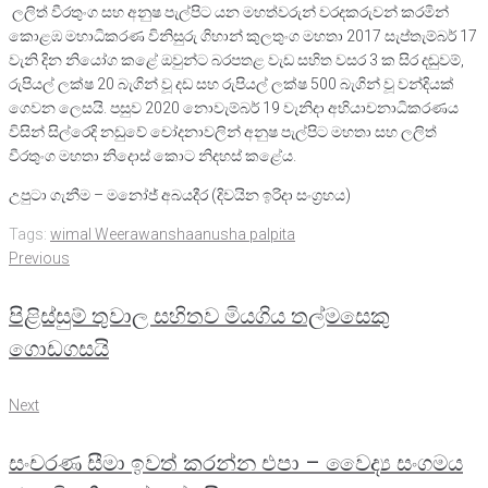
ලලිත් වීරතුංග සහ අනුෂ පැල්පිට යන මහත්වරුන් වරදකරුවන් කරමින්
කොළඹ මහාධිකරණ විනිසුරු ගිහාන් කුලතුංග මහතා 2017 සැප්තැම්බර් 17
වැනි දින නියෝග කළේ ඔවුන්ට බරපතළ වැඩ සහිත වසර 3 ක සිර දඬුවම්,
රුපියල් ලක්ෂ 20 බැගින් වූ දඩ සහ රුපියල් ලක්ෂ 500 බැගින් වූ වන්දියක්
ගෙවන ලෙසයි. පසුව 2020 නොවැම්බර් 19 වැනිදා අභියාචනාධිකරණය
විසින් සිල්රෙදි නඩුවේ චෝදනාවලින් අනුෂ පැල්පිට මහතා සහ ලලිත්
වීරතුංග මහතා නිදොස් කොට නිදහස් කළේය.
උපුටා ගැනීම – මනෝජ් අබයදීර (දිවයින ඉරිදා සංග්‍රහය)
Tags:
wimal Weerawansha
anusha palpita
Post
Previous
Previous
navigation
පිළිස්සුම් තුවාල සහිතව මියගිය තල්මසෙකු
ගොඩගසයි
Next
Next
සංචරණ සීමා ඉවත් කරන්න එපා – වෛද්‍ය සංගමය