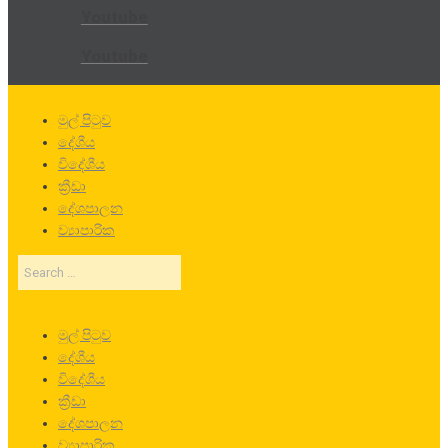
Youtube
Youtube
මුල් පිටුව
දේශීය
විදේශීය
ක්‍රීඩා
දේශපාලන
ව්‍යාපාරික
Search
…
මුල් පිටුව
දේශීය
විදේශීය
ක්‍රීඩා
දේශපාලන
ව්‍යාපාරික