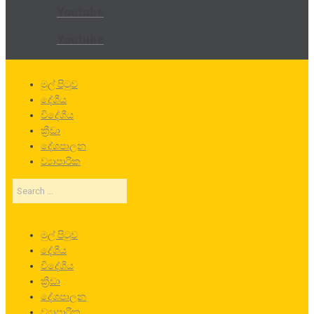
Youtube
Youtube
මුල් පිටුව
දේශීය
විදේශීය
ක්‍රීඩා
දේශපාලන
ව්‍යාපාරික
Search
…
මුල් පිටුව
දේශීය
විදේශීය
ක්‍රීඩා
දේශපාලන
ව්‍යාපාරික