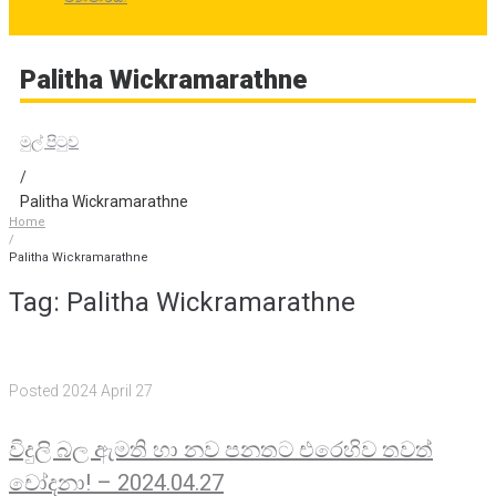
Palitha Wickramarathne
මුල් පිටුව
/
Palitha Wickramarathne
Home
/
Palitha Wickramarathne
Tag:
Palitha Wickramarathne
Posted
2024 April 27
විදුලි බල ඇමති හා නව පනතට එරෙහිව තවත්
චෝදනා! – 2024.04.27