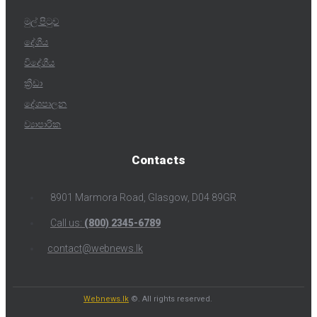
මුල් පිටුව
දේශීය
විදේශීය
ක්‍රීඩා
දේශපාලන
ව්‍යාපාරික
Contacts
8901 Marmora Road, Glasgow, D04 89GR
Call us:
(800) 2345-6789
contact@webnews.lk
Webnews.lk
©. All rights reserved.