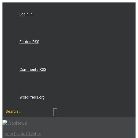
Skip
to
Login in
content
Entries RSS
Comments RSS
WordPress.org
Search
…
Facebook-f
Twitter