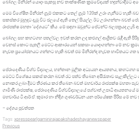
බෝගල මිනිරන් යොදා සැකසූ නව තාක්ෂණික ක්‍රමවේදයක් හඳුන්වාදීමට අප
මෙම විශේෂිත මිනිරන් ග්‍රෑම් එකකට තෙල් ග්‍රෑම් 120ක් උරා ගැනීමට හැකි 
සකස්කර මුහුදට දැමූ විට ජලයේ ඇති තෙල් සියල්ල ඊට උරාගන්නා බවත් පේරාද
රාජපක්ෂ මහතා ‘දේශයට” කීය .මේ සඳහා ඔවුන්ට පේටන්ට් බලපත්‍රයද ලැබී 
බෝගල සහ කහටගහ පතල්වල ඉවත් කරන ලද කළුගල් ආශ්‍රිතව රුඳී ඇති පිරිසුදු 
වෙනස් කොට පැතලි මෙට්ට ආකාරයෙන් සකසා යොදාගන්නා මේ නව ක්‍රමවේද
නැවත ප්‍රයෝජනයට ගන්නට හැකි බවත් එම මිනිරන්ද නැවත භාවිතයට ගත හැක
පේරාදෙණිය විශ්ව විද්‍යාලය, හන්තාන මූලික අධ්‍යයන ආයතනය, කහටග
මෙට්ට විශේෂය සකස් කරන බවත් රට පත්ව තිබෙන අසීරැතාව සැලකිල්ලට ග
නොකර ලබා දීමට තීරණය කර තිබෙන බවත් මහචාර්ය රාජපක්ෂ මහතා පැවසුවේය
ගාමිණී රාජපක්ෂ, පේරාදෙණිය විශ්වවිද්‍යාලයේ පශ්චාත් උපාධි ආයතන
මහචාර්ය ටී.ආර්.ඒ. කුමාර හා නිදීශ ගුණවර්ධන යන පර්යේෂක පිරිස මේ නව ක
– දේශය පුවත්පත
Tags:
xpresspearl
gaminirajapaksha
deshayanewspaper
Previous
Post
Previous