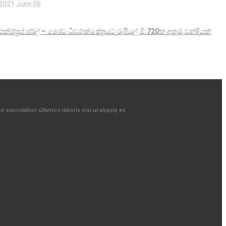
2021 June 26
එක්ස්ප්‍රස් පර්ල් – මෙරට ධීවර ක්ෂේත්‍රයට රුපියල් මි.720ක අතුරු වන්දියක්
exercitation ullamco laboris nisi ut aliquip ex