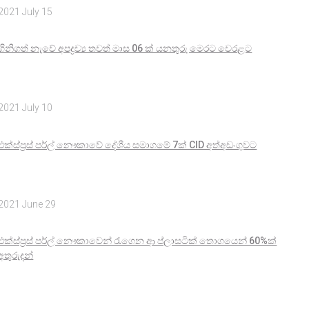
2021 July 15
ගිනිගත් නැවේ අපද්‍රව්‍ය තවත් මාස 06 ක් යනතුරු මෙරට වෙරළට
2021 July 10
එක්ස්ප්‍රස් පර්ල් නෞකාවේ දේශීය සමාගමේ 7ක් CID අත්අඩංගුවට
2021 June 29
එක්ස්ප්‍රස් පර්ල් නෞකාවෙන් රැගෙන ආ ප්ලාසටික් තොගයෙන් 60%ක්
අතුරුදන්