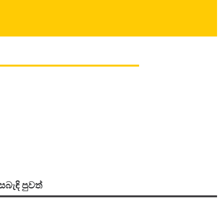
සබැඳි පුවත්