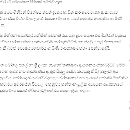
ේ රටේ පර්යේෂක පිරිසක් සමත්ව ඇත.
බවත් මෙම මිනිරන් විශේෂය තවත් ද්‍රව්‍යය භාවිත කර මෙට්ටයක් ආකාරයට
ෙණිය විශ්ව විද්‍යාලයේ රසායන විද්‍යා අංශයේ ජ්‍යෙෂ්ඨ මහචාර්ය ගාමිණී
ඇත.
මිනිරන් වෙන්කර ගනිමින් වෙනත් රසායන ද්‍රව්‍ය යොදා එම මිනිරන් ව්‍යුහය
ය හරහා පරිසර හානිය අවම කරගැනීමටත්, කාන්දු වූ තෙල් එකතු කර
ි බවත් ජ්‍යෙෂ්ඨ මහචාර්ය ගාමිණී රාජපක්ෂ මහතා පෙන්වාදෙයි.
හ සහ බෝගල පතල් හා ශ්‍රී ලංකා නැනෝ තාක්ෂණ ආයතනය ඒකාබද්ධව මෙම
ෙන මෙම නව තාක්ෂණය ඇතුළු සියලු සේවා කටයුතු කිසිදු මුදලක් අය
. පේරාදෙණිය විශ්වවිද්‍යාලයේ රසායන විද්‍යා අංශයේ ජ්‍යෙෂ්ඨ මහචාර්ය
යේ මහචාර්ය අමරසේන පිටවල, මහනුවර හන්තාන මූලික අධ්‍යයන ආයතනයේ
්‍රමවේදය සකස් කිරිමට මූලිකත්වය ගෙන ක්‍රියා කළහ.