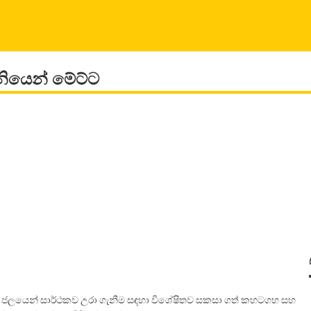
නියෙන් මේට්ට
‍ය මුහුදු ජලයෙන් සාර්ථකව උරා ගැනීම සඳහා විශේෂිතව සකසා ගත් කහටගහ සහ