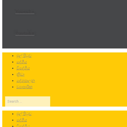
Youtube
Youtube
මුල් පිටුව
දේශීය
විදේශීය
ක්‍රීඩා
දේශපාලන
ව්‍යාපාරික
Search
…
මුල් පිටුව
දේශීය
විදේශීය