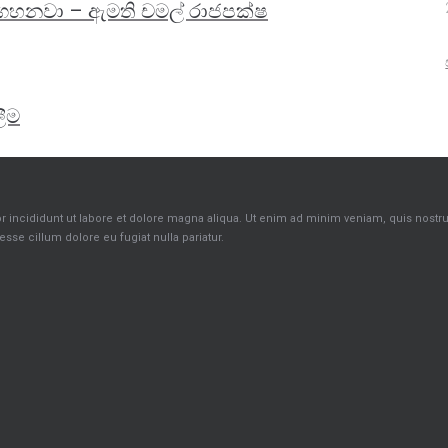
හනවා – ඇමති චමල් රාජපක්ෂ
ීම
incididunt ut labore et dolore magna aliqua. Ut enim ad minim veniam, quis nostrud 
sse cillum dolore eu fugiat nulla pariatur.