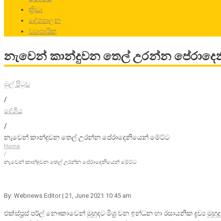
ක්‍රීඩා
දේශපාලන
ව්‍යාපාරික
නැවෙන් කාන්දුවන තෙල් උරන්න පේරාදෙ
මුල් පිටුව
/
දේශීය
/
නැවෙන් කාන්දුවන තෙල් උරන්න පේරාදෙනියෙන් මේට්ට
Home
/
නැවෙන් කාන්දුවන තෙල් උරන්න පේරාදෙනියෙන් මේට්ට
By: Webnews Editor
| 21, June 2021 10:45 am
එක්ස්ප්‍රස් පර්ල් නෞකාවෙන් මුහුදට මිශ්‍ර වන ඉන්ධන හා රසායනික ද්‍රව්