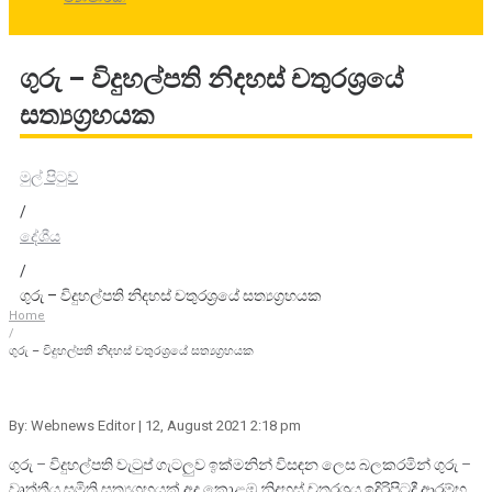
ගුරු – විදුහල්පති නිදහස් චතුරශ්‍රයේ
සත්‍යග්‍රහයක
මුල් පිටුව
/
දේශීය
/
ගුරු – විදුහල්පති නිදහස් චතුරශ්‍රයේ සත්‍යග්‍රහයක
Home
/
ගුරු – විදුහල්පති නිදහස් චතුරශ්‍රයේ සත්‍යග්‍රහයක
By: Webnews Editor
| 12, August 2021 2:18 pm
ගුරු – විදුහල්පති වැටුප් ගැටලුව ඉක්මනින් විසඳන ලෙස බලකරමින් ගුරු –
වෘත්තීය සමිති සත්‍යග්‍රහයක් අද කොළඹ නිදහස් චතුරශ්‍රය ඉදිරිපිටදී ආරම්භ