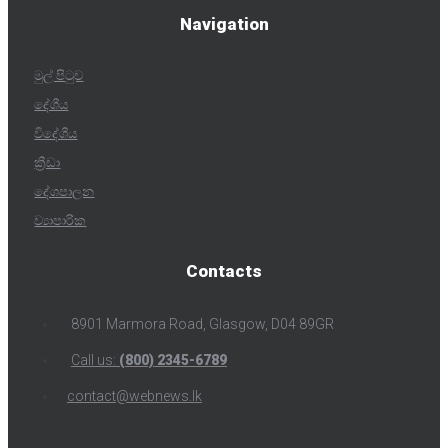
Navigation
මුල් පිටුව
දේශීය
විදේශීය
ක්‍රීඩා
දේශපාලන
ව්‍යාපාරික
Contacts
8901 Marmora Road, Glasgow, D04 89GR
Call us:
(800) 2345-6789
contact@webnews.lk