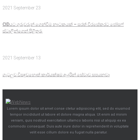
2021 September 23
CIDයට ගුරුවරුන් ගෙන්වීම නාටකයක් – සරත් වීරසේකරට ජෝසෆ්
ස්ටාලින්ගෙන් පිළිතුරු
2021 September 13
ගැටලුව විසඳුවහොත් කාර්යක්ෂම අයුරින් සේවාව සපයනවා
Lorem ipsum dolor sit amet conse ctetur adipisicing elit, sed do eiusmod
tempor incididunt ut labore et dolore magna aliqua. Ut enim ad minim
veniam, quis nostrud exercitation ullamco laboris nisi ut aliquip ex ea
commodo consequat. Duis aute irure dolor in reprehenderit in voluptate
velit esse cillum dolore eu fugiat nulla pariatur.