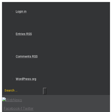
Skip
to
Login in
content
Entries RSS
Comments RSS
WordPress.org
Search
…
Facebook-f
Twitter