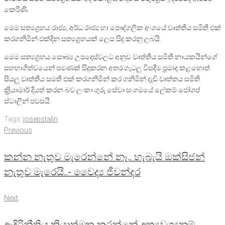
කෙරිණි.
මෙම සත්‍යග්‍රහය රාජ්‍ය, අර්ධ රාජ්‍ය හා පෞද්ගලික අංශයේ වෘත්තීය සමිති එක්
කරගනිමින් එක්දින සත්‍යග්‍රහයක් ලෙස සිදු කරනු ලබයි.
මෙම සත්‍යග්‍රහය සෞඛ්‍ය උපදෙස්වලට අනුව වෘත්තීය සමිති නායකයින්ගේ
සහභාගිත්වයෙන් පමණක් සිදුකරන අතර ගැටලු විසදීම ප්‍රමාද කළහොත්
සියලු වෘත්තීය සමති එක් කරගනිමින් කර ගනිමින් දැඩි වෘත්තය සමිති
ක්‍රියාමාර් දියත් කරන බව ලංකා ගුරු සේවා සංගමයේ ලේකම් ජෝශප්
ස්ටාලින් පවසයි.
Tags:
josepstalin
Post
Previous
Previous
navigation
කන්න නැතුව මැරෙන්නේ නෑ.. හැබැයි ඔක්සිජන්
නැතුව මැරෙයි..- වෛද්‍ය ජීවන්දර
Next
Next
ඇඳිරිනීතිය ක්‍රියාත්මක කරන්නේ අත්‍යවශ්‍යනම්