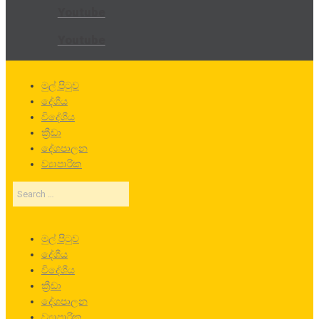
Youtube
Youtube
මුල් පිටුව
දේශීය
විදේශීය
ක්‍රීඩා
දේශපාලන
ව්‍යාපාරික
Search
…
මුල් පිටුව
දේශීය
විදේශීය
ක්‍රීඩා
දේශපාලන
ව්‍යාපාරික