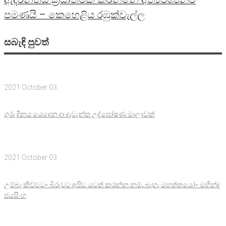
පමණයි – කෙහෙළිය රඹුක්වැල්ල
සබැඳි පුවත්
2021 October 03
ගුරු දිනය යෙදෙන දා දැවැන්ත උද්ඝෝෂණ මාලාවක්
2021 October 03
උම්බෑ කිව්වට- බිරුවට අපිව යටත් කරන්න නම්, බැහැ මහත්තයෝ- මහින්ද
ජයසිංහ