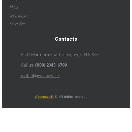
ක්‍රීඩා
දේශපාලන
ව්‍යාපාරික
Contacts
8901 Marmora Road, Glasgow, D04 89GR
Call us:
(800) 2345-6789
contact@webnews.lk
Webnews.lk
©. All rights reserved.