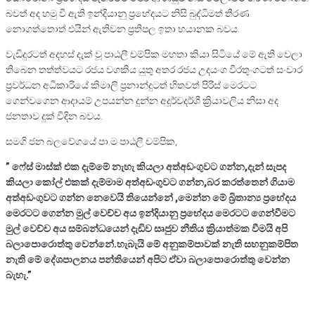
බවත් අද හමු වී ඇති ඉන්දියානු ප්‍රභේදයට නිසි බුද්ධිමත් තීරණ
නොගත්තොත් එයින් ඇතිවන ප්‍රතිපල ඉතා භයානක බවය.
වැඩිදුරටත් අදහස් දැක් වූ පාඨලී චම්පික මහතා කියා සිටියේ මේ ඇති වෙලා
තිබෙන තත්ත්වයට රජය වගකිය යුතු අතර රජය උදයංග වීරතුංගටත් සංචාර
ප්‍රවර්ධන අධිකාරියේ කිමාලි ප්‍රනාන්දුටත් හිතවත් පිරිස් මෙරටට
ගෙන්වගෙන ආදායම් උපයන්න දුන්න අදූර්වදර්ශී ක්‍රියාවලිය නිසා අද
ජනතාව දුක් විදින බවය.
සමගි ජන බලවේගයේ පා.ම පාඨලී චම්පික,
” ෆේස් මාස්ක් එක ⁣දැම්මේ නැහැ කියලා අත්අඩංගුවට ගන්න,දැන් සැපද
කියලා කෝල් එකක් දැම්මාම අත්අඩංගුවට ගන්න,බර කරත්තෙන් ගියාම
අත්අඩංගුවට ගන්න නෙවෙයි තියෙන්නේ ,මෙන්න මේ බ්‍රිතාන්‍ය ප්‍රභේදය
මෙරටට ගෙන්න මුල් වෙච්ච අය ඉන්දියානු ප්‍රභේදය මෙරටට ගෙන්වීමට
මුල් වෙච්ච අය සම්බන්ධයෙන් දැඩිව සෘජුව නීතිය ක්‍රියාත්මක වීමයි අපි
බලාපොරොත්තු වෙන්නේ.හැබැයි මේ අනුකම්පාවක් නැති සහනුකම්පිත
නැති මේ දේශපාලනය පන්තියෙන් අපිට ඒවා බලාපොරොත්තු වෙන්න
බැහැ.”