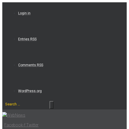
Skip
to
Login in
content
Entries RSS
Comments RSS
WordPress.org
Search
…
Facebook-f
Twitter