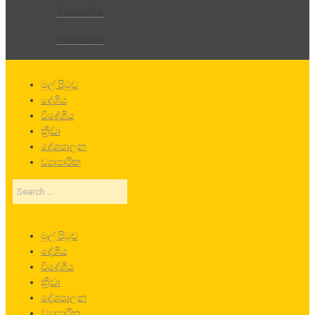
Youtube
Youtube
මුල් පිටුව
දේශීය
විදේශීය
ක්‍රීඩා
දේශපාලන
ව්‍යාපාරික
Search
…
මුල් පිටුව
දේශීය
විදේශීය
ක්‍රීඩා
දේශපාලන
ව්‍යාපාරික