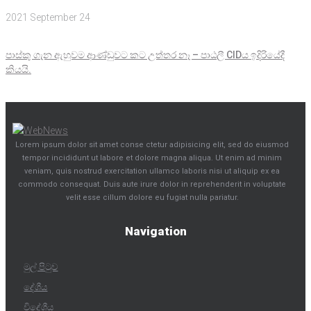
2021 September 24
පාස්කු ගැන ඇහුවම ආණ්ඩුවට කට උත්තර නෑ – පාඨලී CIDය ඉදිරියේදී
කියයි.
Lorem ipsum dolor sit amet conse ctetur adipisicing elit, sed do eiusmod
tempor incididunt ut labore et dolore magna aliqua. Ut enim ad minim
veniam, quis nostrud exercitation ullamco laboris nisi ut aliquip ex ea
commodo consequat. Duis aute irure dolor in reprehenderit in voluptate
velit esse cillum dolore eu fugiat nulla pariatur.
Navigation
මුල් පිටුව
දේශීය
විදේශීය