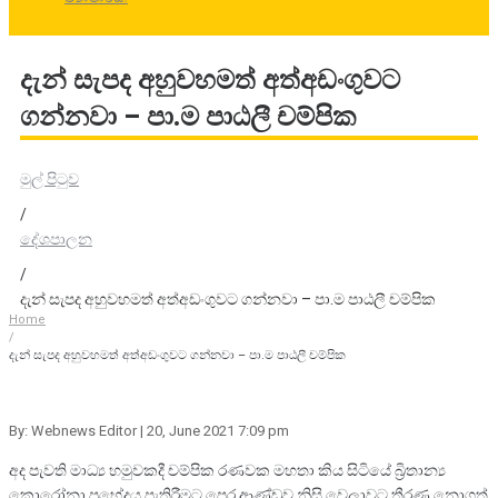
දැන් සැපද අහුවහමත් අත්අඩංගුවට
ගන්නවා – පා.ම පාඨලී චම්පික
මුල් පිටුව
/
දේශපාලන
/
දැන් සැපද අහුවහමත් අත්අඩංගුවට ගන්නවා – පා.ම පාඨලී චම්පික
Home
/
දැන් සැපද අහුවහමත් අත්අඩංගුවට ගන්නවා – පා.ම පාඨලී චම්පික
By: Webnews Editor
| 20, June 2021 7:09 pm
අද පැවති මාධ්‍ය හමුවකදී චම්පික රණවක මහතා කිය සිටියේ බ්‍රිතාන්‍ය
කොරෝනා ප්‍ර⁣භේදය පැතිරීමට පෙර ආණ්ඩුව නිසි වෙලාවට තීරණ නොගත්