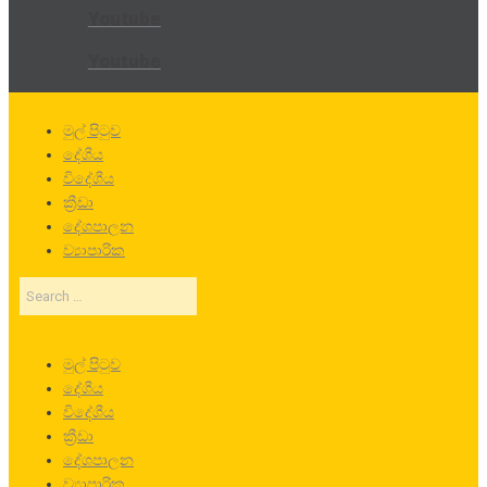
Youtube
Youtube
මුල් පිටුව
දේශීය
විදේශීය
ක්‍රීඩා
දේශපාලන
ව්‍යාපාරික
Search
…
මුල් පිටුව
දේශීය
විදේශීය
ක්‍රීඩා
දේශපාලන
ව්‍යාපාරික