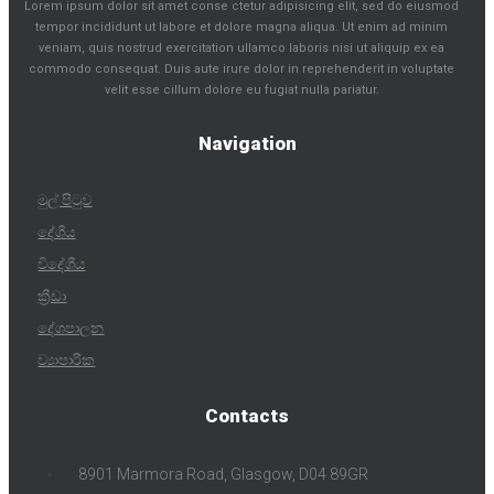
Lorem ipsum dolor sit amet conse ctetur adipisicing elit, sed do eiusmod
tempor incididunt ut labore et dolore magna aliqua. Ut enim ad minim
veniam, quis nostrud exercitation ullamco laboris nisi ut aliquip ex ea
commodo consequat. Duis aute irure dolor in reprehenderit in voluptate
velit esse cillum dolore eu fugiat nulla pariatur.
Navigation
මුල් පිටුව
දේශීය
විදේශීය
ක්‍රීඩා
දේශපාලන
ව්‍යාපාරික
Contacts
8901 Marmora Road, Glasgow, D04 89GR