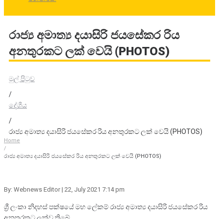
රාජ්‍ය අමාත්‍ය දයාසිරි ජයසේකර රිය
අනතුරකට ලක් වෙයි (PHOTOS)
මුල් පිටුව
/
දේශීය
/
රාජ්‍ය අමාත්‍ය දයාසිරි ජයසේකර රිය අනතුරකට ලක් වෙයි (PHOTOS)
Home
/
රාජ්‍ය අමාත්‍ය දයාසිරි ජයසේකර රිය අනතුරකට ලක් වෙයි (PHOTOS)
By: Webnews Editor
| 22, July 2021 7:14 pm
ශ්‍රී ලංකා නිදහස් පක්ෂයේ මහ ලේකම් රාජ්‍ය අමාත්‍ය දයාසිරි ජයසේකර රිය
අනතුරකට ලක්ව තිබේ.