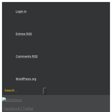
Skip
to
Login in
content
Entries RSS
Comments RSS
WordPress.org
Search
…
Facebook-f
Twitter