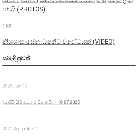
වෙයි (PHOTOS)
Next
Next
නිශ්ශංක සේනාධිපතිට විරෝධයක් (VIDEO)
සබැඳි පුවත්
2025 July 18
දයාසිරි CID වෙත පැමිණෙයි. – 18.07.2025
2021 September 21