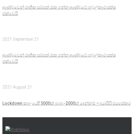
ආණ්ඩුවෙන් ජාතික සම්පත් රැක ගන්න ආණ්ඩුවේ හවුල්කාර පක්ෂ
එක්වෙයි
2021 September 21
ආණ්ඩුවෙන් ජාතික සම්පත් රැක ගන්න ආණ්ඩුවේ හවුල්කාර පක්ෂ
එක්වෙයි
2021 August 21
Lockdown කාලයේදී 5000ක් බැහැ-2000ක් දෙන්නම් – දයාසිරි ජයසේකර