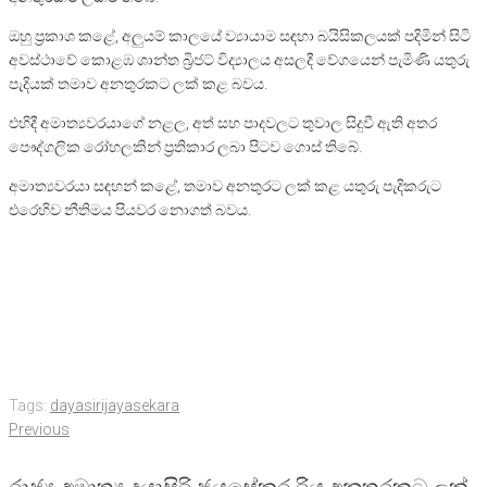
ඔහු ප්‍රකාශ කළේ, අලුයම් කාලයේ ව්‍යායාම සඳහා බයිසිකලයක් පදිමින් සිටි
අවස්ථාවේ කොළඹ ශාන්ත බ්‍රිජට් විද්‍යාලය අසලදී වේගයෙන් පැමිණි යතුරු
පැදියක් තමාව අනතුරකට ලක් කළ බවය.
එහිදී අමාත්‍යවරයාගේ නළල, අත් සහ පාදවලට තුවාල සිදුවී ඇති අතර
පෞද්ගලික රෝහලකින් ප්‍රතිකාර ලබා පිටව ගොස් තිබේ.
අමාත්‍යවරයා සඳහන් කළේ, තමාව අනතුරට ලක් කළ යතුරු පැදිකරුට
එරෙහිව නීතිමය පියවර නොගත් බවය.
Tags:
dayasirijayasekara
Post
Previous
Previous
navigation
රාජ්‍ය අමාත්‍ය දයාසිරි ජයසේකර රිය අනතුරකට ලක්