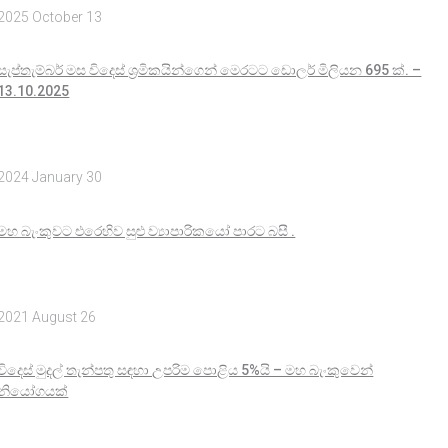
2025 October 13
සැප්තැම්බර් මස විදෙස් ශ්‍රමිකයින්ගෙන් මෙරටට ඩොලර් මිලියන 695 ක්. –
13.10.2025
2024 January 30
මහ බැංකුවට එරෙහිව සුළු ව්‍යාපාරිකයෝ පාරට බසී .
2021 August 26
විදෙස් මුදල් තැන්පතු සඳහා උපරිම පොළිය 5%යි – මහ බැංකුවෙන්
නියෝගයක්