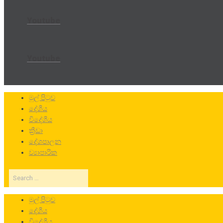
Youtube
Youtube
මුල් පිටුව
දේශීය
විදේශීය
ක්‍රීඩා
දේශපාලන
ව්‍යාපාරික
Search
…
මුල් පිටුව
දේශීය
විදේශීය