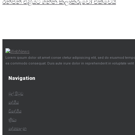
රන්ජන් එළියට ගන්න කලාකරුවෝ එක්වෙයි
Lorem ipsum dolor sit amet conse ctetur adipisicing elit, sed do eiusmod tempor 
ea commodo consequat. Duis aute irure dolor in reprehenderit in voluptate velit e
Navigation
මුල් පිටුව
දේශීය
විදේශීය
ක්‍රීඩා
දේශපාලන