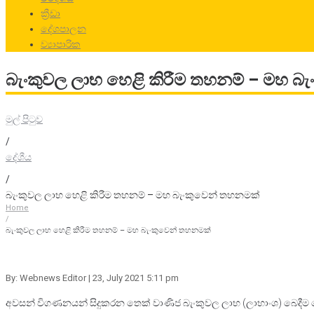
ක්‍රීඩා
දේශපාලන
ව්‍යාපාරික
බැංකුවල ලාභ හෙළි කිරීම තහනම් – මහ බ
මුල් පිටුව
/
දේශීය
/
බැංකුවල ලාභ හෙළි කිරීම තහනම් – මහ බැංකුවෙන් තහනමක්
Home
/
බැංකුවල ලාභ හෙළි කිරීම තහනම් – මහ බැංකුවෙන් තහනමක්
By: Webnews Editor
| 23, July 2021 5:11 pm
අවසන් විගණනයන් සිදුකරන තෙක් වාණිජ බැංකුවල ලාභ (ලාභාංශ) බෙදීම හෝ ප්‍