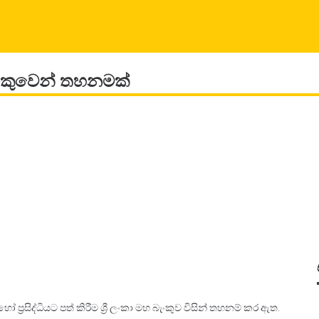
ැංකුවෙන් තහනමක්
රසිද්ධියට පත් කිරීම ශ්‍රී ලංකා මහ බැංකුව විසින් තහනම් කර ඇත.