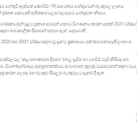
යෝගයට හේතුවී ඇත්තේ කොවිඩ් -19 වසංගතය හේතුවෙන් බැංකුවල ලාභය
නත් දර්ශක කෙරෙහි අහිතකර ලෙස බලපෑමට හේතුවන නිසාය.
ර විගණකවරුන් මූල්‍ය ප්‍රකාශ අවසන් කොට විගණනය කරන තෙක් 2021 වර්ෂය
ිරීම සඳහා තාවකාලික සීමාවන් පනවා ඇත’ යනුවෙනි.
ම 2020 සහ 2021 වර්ෂය සඳහා වූ දැනට ප්‍රකාශයට පත් කර නොමැති ලාභාංශ
 මණ්ඩලවල ‘කළමනාකරණ දීමනා’ ඉහළ දැමීම හා ගෙවීම් වැඩි කිරීමද මහ
රම, විනෝදාශ්වාදය, අනුග්‍රාහකත්වය, සංචාර සහ පුහුණු වැඩසටහන් සඳහා වැය
ුතු කරන ලෙසද මහ බැංකුව සියලුම බැංකුවලට දැනුම් දී ඇත.