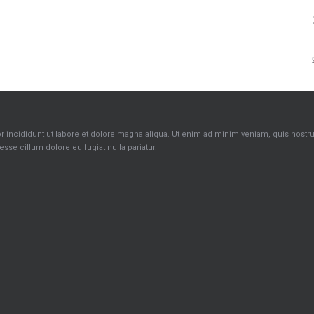
incididunt ut labore et dolore magna aliqua. Ut enim ad minim veniam, quis nostrud 
sse cillum dolore eu fugiat nulla pariatur.