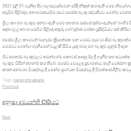
2021 ජුලි 01 වැනිදා සිට බලපැවැත්වෙන පරිදි නිකුත් කර ඇති මෙම නි
අඩුවීම පිළිබඳව අනාවරණයවීම රටේ සමස්ත බැංකු පද්ධතියට මෙන්ම වෙ
ශ්‍රී ලංකා මහ බැංකුව පනවා ඇති මෙම තහනම ඔස්සේ දක්වා ඇත්තේ ‘බාහි
සඳහා වූ ලාභාංශ සෙවීම පිළිබඳ අතුරු හෝ පූර්ණ වාර්තා ප්‍රසිද්ධියට පත් ක
එසේම ශ්‍රී ලංකාවෙන් බැහැරව ක්‍රියාත්මක වන මෙරට සෑම වාණිජ බැංකුවක්
මෙරටට ගෙන්වා ගැනීමෙන් වැළකී සිටිය යුතු බවද මහ බැංකුව දැනුම් දී ඇත.
මීට අමතරව බැංකුවලට තමන්ගේම කොටස් ආපසු මිලදී ගැනීම සහ අධ්‍යක්ෂ
බැංකුව විසින් තහනම් කර තිබේ. එසේම වෙළෙඳ ප්‍රචාරණය, තෑගි යෝජනා ක්‍
කරන අනවශ්‍ය වියදම්වලදී මෙන්ම ප්‍රාග්ධන වියදම්වලදී විචක්ෂණශීලීව කටය
Tags:
bank
centralbank
Previous
Post
Previous
අනූෂා දමයන්ති CIDයට
navigation
Next
Next