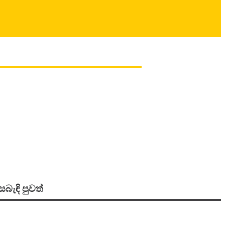
සබැඳි පුවත්