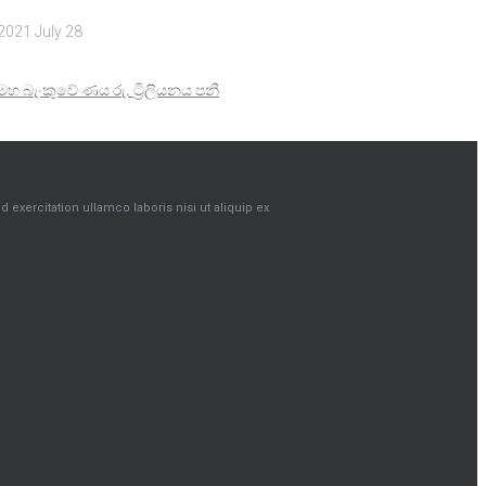
2021 July 28
මහ බැංකුවේ ණය රු. ට්‍රිලියනය පනී
exercitation ullamco laboris nisi ut aliquip ex