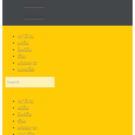
Youtube
Youtube
මුල් පිටුව
දේශීය
විදේශීය
ක්‍රීඩා
දේශපාලන
ව්‍යාපාරික
Search
…
මුල් පිටුව
දේශීය
විදේශීය
ක්‍රීඩා
දේශපාලන
ව්‍යාපාරික