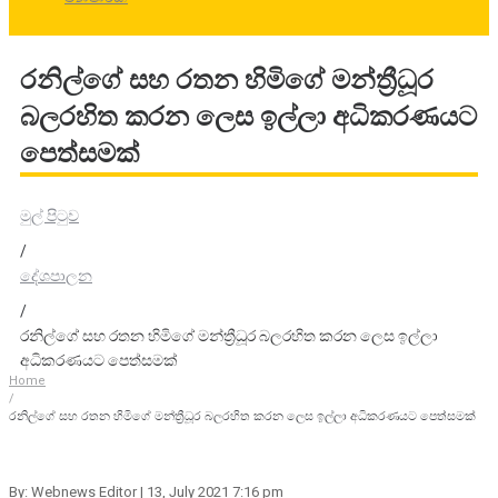
රනිල්ගේ සහ රතන හිමිගේ මන්ත්‍රීධූර
බලරහිත කරන ලෙස ඉල්ලා අධිකරණයට
පෙත්සමක්
මුල් පිටුව
/
දේශපාලන
/
රනිල්ගේ සහ රතන හිමිගේ මන්ත්‍රීධූර බලරහිත කරන ලෙස ඉල්ලා
අධිකරණයට පෙත්සමක්
Home
/
රනිල්ගේ සහ රතන හිමිගේ මන්ත්‍රීධූර බලරහිත කරන ලෙස ඉල්ලා අධිකරණයට පෙත්සමක්
By: Webnews Editor
| 13, July 2021 7:16 pm