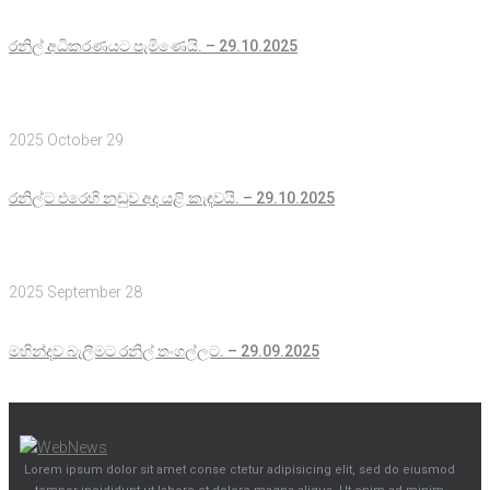
රනිල් අධිකරණයට පැමිණෙයි. – 29.10.2025
2025 October 29
රනිල්ට එරෙහි නඩුව අද යළි කැඳවයි. – 29.10.2025
2025 September 28
මහින්දව බැලීමට රනිල් තංගල්ලට. – 29.09.2025
Lorem ipsum dolor sit amet conse ctetur adipisicing elit, sed do eiusmod