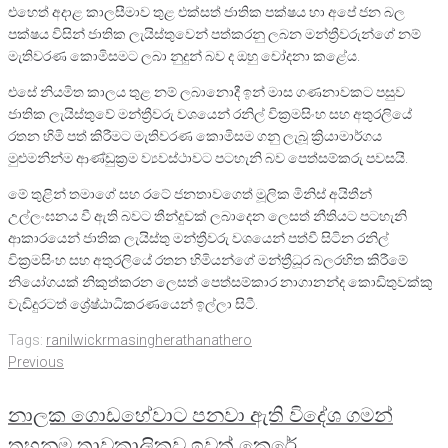
එහෙත් අදාළ කාලසීමාව තුළ එක්සත් ජාතික පක්ෂය හා අපේ ජන බල
පක්ෂය විසින් ජාතික ලැයිස්තුවෙන් පත්කරනු ලබන මන්ත්‍රීවරුන්ගේ නම්
මැතිවරණ කොමිසමට ලබා නුදුන් බව ද ඔහු චෝදනා කළේය.
එසේ නියමිත කාලය තුළ නම් ලබානොදී ඉන් මාස ගණනාවකට පසුව
ජාතික ලැයිස්තුවේ මන්ත්‍රීවරු වශයෙන් රනිල් වික්‍රමසිංහ සහ අතුරලියේ
රතන හිමි පත් කිරීමට මැතිවරණ කොමිසම ගනු ලැබූ ක්‍රියාමාර්ගය
මුළුමනින්ම ආණ්ඩුක්‍රම ව්‍යවස්ථාවට පටහැනි බව පෙත්සම්කරු පවසයි.
මේ තුළින් තමාගේ සහ රටේ ජනතාවගෙත් මූලික මිනිස් අයිතීන්
උල්ලංඝනය වී ඇති බවට තීන්දුවක් ලබාදෙන ලෙසත් නීතියට පටහැනි
ආකාරයෙන් ජාතික ලැයිස්තු මන්ත්‍රීවරු වශයෙන් පත්වී සිටින රනිල්
වික්‍රමසිංහ සහ අතුරලියේ රතන හිමියන්ගේ මන්ත්‍රීධූර බලරහිත කිරීමේ
නියෝගයක් නිකුත්කරන ලෙසත් පෙත්සම්කාර නාගානන්ද කොඩිතුවක්කු
වැඩිදුරටත් ශ්‍රේෂ්ඨාධිකරණයෙන් ඉල්ලා සිටී.
Tags:
ranilwickrmasinghe
rathanathero
Post
Previous
Previous
navigation
නාලක ගොඩහේවාට පනවා ඇති විදේශ ගමන්
තහනම තාවකාලිකව ඉවත් කෙරේ