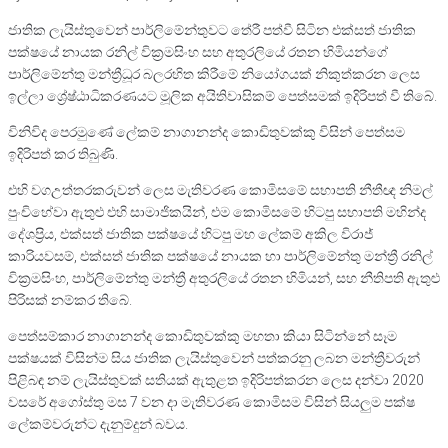
ජාතික ලැයිස්තුවෙන් පාර්ලිමේන්තුවට තේරී පත්වී සිටින එක්සත් ජාතික
පක්ෂයේ නායක රනිල් වික්‍රමසිංහ සහ අතුරලියේ රතන හිමියන්ගේ
පාර්ලිමේන්තු මන්ත්‍රීධූර බලරහිත කිරීමේ නියෝගයක් නිකුත්කරන ලෙස
ඉල්ලා ශ්‍රේෂ්ඨාධිකරණයට මූලික අයිතිවාසිකම් පෙත්සමක් ඉදිරිපත් වී තිබේ.
විනිවිද පෙරමුණේ ලේකම් නාගානන්ද කොඩිතුවක්කු විසින් පෙත්සම
ඉදිරිපත් කර තිබුණි.
එහි වගඋත්තරකරුවන් ලෙස මැතිවරණ කොමිසමේ සභාපති නීතීඥ නිමල්
පුංචිහේවා ඇතුළු එහි සාමාජිකයින්, එම කොමිසමේ හිටපු සභාපති මහින්ද
දේශප්‍රිය, එක්සත් ජාතික පක්ෂයේ හිටපු මහ ලේකම් අකිල විරාජ්
කාරියවසම්, එක්සත් ජාතික පක්ෂයේ නායක හා පාර්ලිමේන්තු මන්ත්‍රී රනිල්
වික්‍රමසිංහ, පාර්ලිමේන්තු මන්ත්‍රී අතුරලියේ රතන හිමියන්, සහ නීතිපති ඇතුළු
පිරිසක් නම්කර තිබේ.
පෙත්සම්කාර නාගානන්ද කොඩිතුවක්කු මහතා කියා සිටින්නේ සෑම
පක්ෂයක් විසින්ම සිය ජාතික ලැයිස්තුවෙන් පත්කරනු ලබන මන්ත්‍රීවරුන්
පිළිබඳ නම් ලැයිස්තුවක් සතියක් ඇතුළත ඉදිරිපත්කරන ලෙස දන්වා 2020
වසරේ අගෝස්තු මස 7 වන දා මැතිවරණ කොමිසම විසින් සියලුම පක්ෂ
ලේකම්වරුන්ට දැනුම්දුන් බවය.