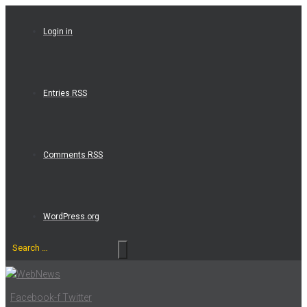
Skip
to
Login in
content
Entries RSS
Comments RSS
WordPress.org
Search
…
Facebook-f
Twitter