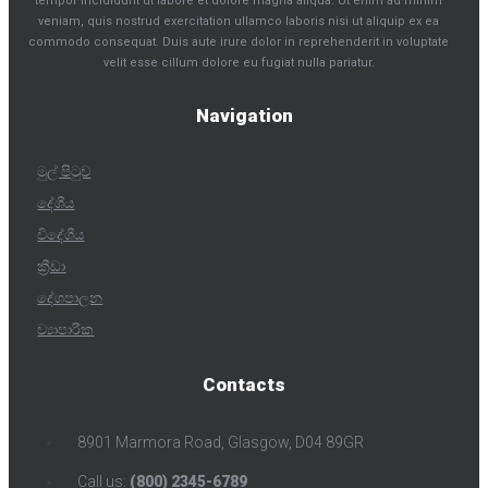
tempor incididunt ut labore et dolore magna aliqua. Ut enim ad minim
veniam, quis nostrud exercitation ullamco laboris nisi ut aliquip ex ea
commodo consequat. Duis aute irure dolor in reprehenderit in voluptate
velit esse cillum dolore eu fugiat nulla pariatur.
Navigation
මුල් පිටුව
දේශීය
විදේශීය
ක්‍රීඩා
දේශපාලන
ව්‍යාපාරික
Contacts
8901 Marmora Road, Glasgow, D04 89GR
Call us:
(800) 2345-6789