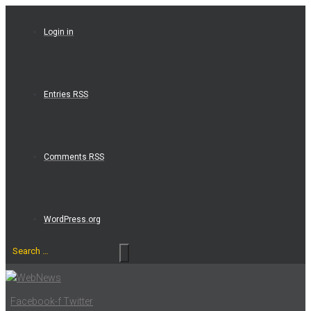
Skip
to
Login in
content
Entries RSS
Comments RSS
WordPress.org
Search
…
Facebook-f
Twitter