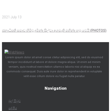
2021 July 13
ජනාධිපති සමාව හිමිවූ දුමින්ද සිල්වා අගමැති මහින්ද හමු වෙයි (PHOTOS)
Lorem ipsum dolor sit amet conse ctetur adipisicing elit, sed do eiusmod
tempor incididunt ut labore et dolore magna aliqua. Ut enim ad minim
veniam, quis nostrud exercitation ullamco laboris nisi ut aliquip ex ea
commodo consequat. Duis aute irure dolor in reprehenderit in voluptate
velit esse cillum dolore eu fugiat nulla pariatur.
Navigation
මුල් පිටුව
දේශීය