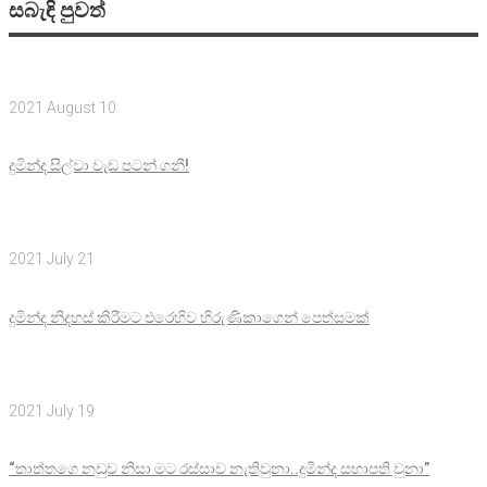
සබැඳි පුවත්
2021 August 10
දුමින්ද සිල්වා වැඩ පටන් ගනී!
2021 July 21
දුමින්ද නිදහස් කිරීමට එරෙහිව හිරුණිකාගෙන් පෙත්සමක්
2021 July 19
“තාත්තගෙ නඩුව නිසා මට රස්සාව නැතිවුනා..දුමින්ද සභාපති වුනා”