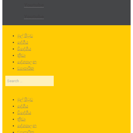
Youtube
Youtube
මුල් පිටුව
දේශීය
විදේශීය
ක්‍රීඩා
දේශපාලන
ව්‍යාපාරික
Search
…
මුල් පිටුව
දේශීය
විදේශීය
ක්‍රීඩා
දේශපාලන
ව්‍යාපාරික