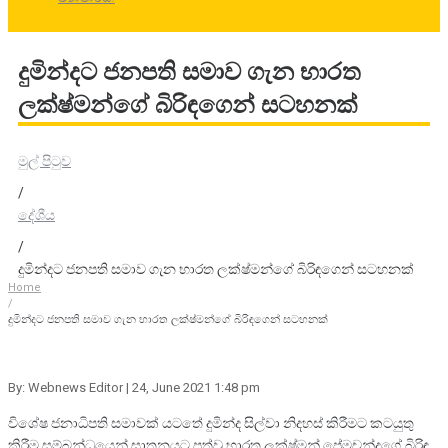
දුමින්දට ජනපති සමාව ගැන භාරත
ලක්ෂ්මන්ගේ බිරිඳගෙන් සටහනක්
මුල් පිටුව
/
දේශීය
/
දුමින්දට ජනපති සමාව ගැන භාරත ලක්ෂ්මන්ගේ බිරිඳගෙන් සටහනක්
Home
/
දුමින්දට ජනපති සමාව ගැන භාරත ලක්ෂ්මන්ගේ බිරිඳගෙන් සටහනක්
By: Webnews Editor
| 24, June 2021 1:48 pm
විශේෂ ජනාධිපති සමාවක් යටතේ දුමින්ද සිල්වා නිදහස් කිරීමට කටයුතු
කිරීම සම්බන්ධයෙන් ඝාතනයට පත්වූ භාරත ලක්ෂ්මන් ප්‍රේමචන්ද්‍රගේ බිරිඳ