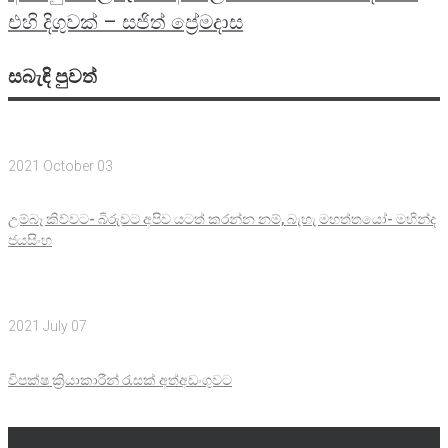
එහි දිගුවක් – සජිත් ප්‍රේමදාස
සබැඳි පුවත්
2021 October 03
උම්බෑ කිව්වට- බිරුවට අපිව යටත් කරන්න නම්, බැහැ මහත්තයෝ- මහින්ද
ජයසිංහ
2021 July 07
විපක්ෂ ක්‍රියාකාරීන් ‍රැසක් අත්අඩංගුවට