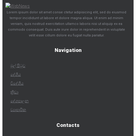
Lorem ipsum dolor sit amet conse ctetur adipisicing elit, sed do eiusmod
tempor incididunt ut labore et dolore magna aliqua. Ut enim ad minim
veniam, quis nostrud exercitation ullamco laboris nisi ut aliquip ex ea
commodo consequat. Duis aute irure dolor in reprehenderit in voluptate
velit esse cillum dolore eu fugiat nulla pariatur.
Navigation
මුල් පිටුව
දේශීය
විදේශීය
ක්‍රීඩා
දේශපාලන
ව්‍යාපාරික
Contacts