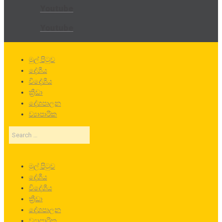
Youtube
Youtube
මුල් පිටුව
දේශීය
විදේශීය
ක්‍රීඩා
දේශපාලන
ව්‍යාපාරික
Search
…
මුල් පිටුව
දේශීය
විදේශීය
ක්‍රීඩා
දේශපාලන
ව්‍යාපාරික