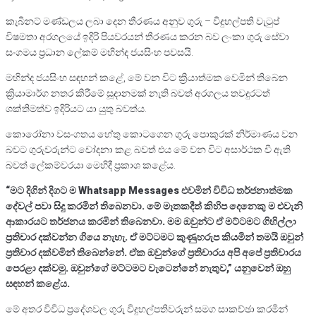
කැබිනට් මණ්ඩලය ලබා දෙන තීරණය අනුව ගුරු – විදුහල්පති වැටුප්
විෂමතා අරගලයේ ඉදිරි පියවරයන් තීරණය කරන බව ලංකා ගුරු සේවා
සංගමය ප්‍රධාන ලේකම් මහින්ද ජයසිංහ පවසයි.
මහින්ද ජයසිංහ සඳහන් කළේ, මේ වන විට ක්‍රියාත්මක වෙමින් තිබෙන
ක්‍රියාමාර්ග නතර කිරීමේ සූදානමක් නැති බවත් අරගලය තවදුරටත්
ශක්තිමත්ව ඉදිරියට යා යුතු බවත්ය.
කොරෝනා වසංගතය හේතු කොටගෙන ගුරු පොකුරක් නිර්මාණය වන
බවට ගුරුවරුන්ට චෝදනා කළ බවත් එය මේ වන විට අසාර්ථක වී ඇති
බවත් ලේකම්වරයා මෙහිදී ප්‍රකාශ කළේය.
“මට දිගින් දිගට ම Whatsapp Messages එවමින් විවිධ තර්ජනාත්මක
දේවල් පවා සිදු කරමින් තිබෙනවා. මේ මෑතකදීත් කිහිප දෙනෙකු ම එවැනි
ආකාරයට තර්ජනය කරමින් තිබෙනවා. මම ඔවුන්ට ඒ මට්ටමට ගිහිල්ලා
ප්‍රතිචාර දක්වන්න ගියෙ නැහැ. ඒ මට්ටමට කුණුහරුප කියමින් තමයි ඔවුන්
ප්‍රතිචාර දක්වමින් තිබෙන්නේ. ඒක ඔවුන්ගේ ප්‍රතිචාරය අපි අපේ ප්‍රතිචාරය
පෙරළා දක්වමු. ඔවුන්ගේ මට්ටමට වැටෙන්නේ නැතුව,” යනුවෙන් ඔහු
සඳහන් කළේය.
මේ අතර විවිධ ප්‍රදේශවල ගුරු විදුහල්පතිවරුන් සමග සාකච්ඡා කරමින්