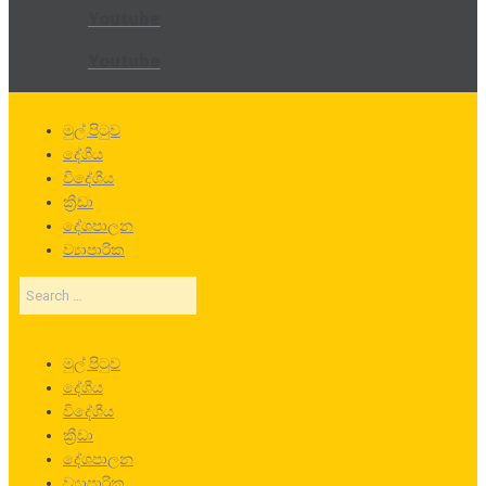
Youtube
Youtube
මුල් පිටුව
දේශීය
විදේශීය
ක්‍රීඩා
දේශපාලන
ව්‍යාපාරික
Search
…
මුල් පිටුව
දේශීය
විදේශීය
ක්‍රීඩා
දේශපාලන
ව්‍යාපාරික