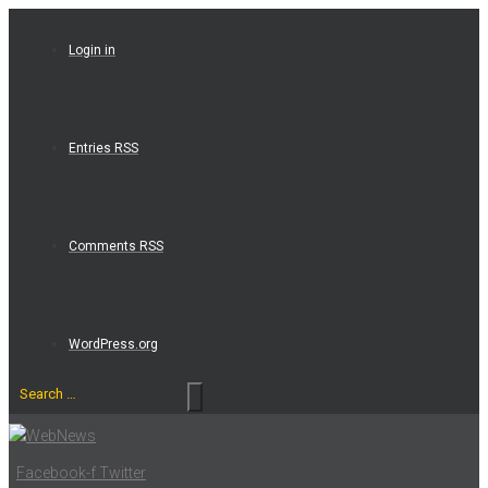
Skip
to
Login in
content
Entries RSS
Comments RSS
WordPress.org
Search
…
Facebook-f
Twitter