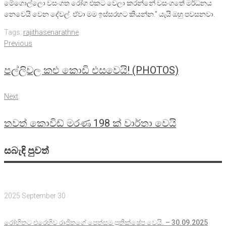
මේගොල්ලො වසංගත රෝග එකට වෙලා කරන්නේ වසංගතේ මර්ධනය
නෙවෙයි වෙන දේවල්. ඒවා මම ඉස්සරහට කියන්න.” යැයි ඔහු පවසනවා.
Tags:
rajithasenarathne
Post
Previous
Previous
navigation
පල්ලිවල කළු කොඩි එසවෙයි! (PHOTOS)
Next
Next
තවත් කොවිඩ් මරණ 198 ක් වාර්තා වෙයි
සබැඳි පුවත්
2025 September 30
රෝහිතට එරෙහිව රාජිතගේ පෙත්සම ‍ප්‍රතික්ෂේප වෙයි. – 30.09.2025