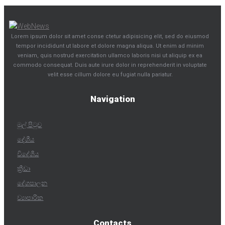
Lorem ipsum dolor sit amet conse ctetur adipisicing elit, sed do eiusmod
tempor incididunt ut labore et dolore magna aliqua. Ut enim ad minim
veniam, quis nostrud exercitation ullamco laboris nisi ut aliquip ex ea
commodo consequat. Duis aute irure dolor in reprehenderit in voluptate
velit esse cillum dolore eu fugiat nulla pariatur.
Navigation
මුල් පිටුව
දේශීය
විදේශීය
ක්‍රීඩා
දේශපාලන
ව්‍යාපාරික
Contacts