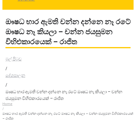
ඖෂධ භාර ඇමති චන්න දන්නෙ නෑ රටේ
ඖෂධ නෑ කියලා – චන්න ජයසුමන
විහිළුකාරයෙක් – රාජිත
මුල් පිටුව
/
දේශපාලන
/
ඖෂධ භාර ඇමති චන්න දන්නෙ නෑ රටේ ඖෂධ නෑ කියලා – චන්න
ජයසුමන විහිළුකාරයෙක් – රාජිත
Home
/
ඖෂධ භාර ඇමති චන්න දන්නෙ නෑ රටේ ඖෂධ නෑ කියලා – චන්න ජයසුමන විහිළුකාරයෙක්
– රාජිත