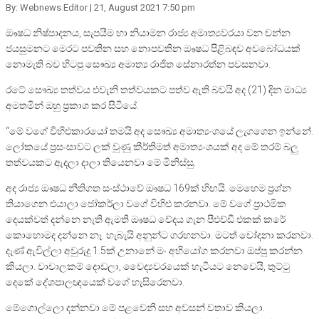
By: Webnews Editor
| 21, August 2021 7:50 pm
ඖෂධ නිෂ්පාදනය, සැපයීම හා නියාමන රාජ්‍ය අමාත්‍යවරයා වන චන්න
ජයසුමනට මෙරට පවතින සහ නොපවතින ඖෂධ පිළිබඳව අවබෝධයක්
නොමැති බව හිටපු සෞඛ්‍ය අමාත්‍ය රාජිත සේනාරත්න පවසනවා.
රටේ සෞඛ්‍ය තත්වය එවැනි තත්වයකට පත්ව ඇති බවයි අද (21) දින මාධ්‍ය
අමතමින් ඔහු ප්‍රකාශ කර සිටියේ.
“මේ වගේ විහිළුකාරයෝ තමයි අද සෞඛ්‍ය අමාත්‍යංශයේ ලැගගෙන ඉන්නේ.
ලෝකයේ ප්‍රසංසාවට ලක් වුණු කීර්තිමත් අමාත්‍යංශයක් අද මේ තරම් බලු
තත්වයකට ඇදලා දාලා තියෙනවා මේ මිනිස්සු.
අද රාජ්‍ය ඖෂධ නීතිගත සංස්ථාවේ ඖෂධ 169ක් හිඟයි. මෙහෙම ප්‍රශ්න
තියාගෙන එයාලා ජෝකර්ලා වගේ විහිළු කරනවා. මේ වගේ ප්‍රාථමික
දෙයක්වත් දන්නෙ නැති ඇමති ඖෂධ වේදය ගැන පීඑච්ඩී එකක් කරේ
කොහොමද දන්නෙ නෑ. හැබැයි අනුන්ට ගරහනවා. මටත් චෝදනා කරනවා.
දැණ් ඇවිල්ලා අවුරුදු 1.5ක් උනානේ මං අභියෝග කරනවා ඔප්පු කරන්න
කියලා. වාචාලකම් දොඩලා, වෛද්‍යවරයෙක් හැටියට නෙවෙයි, තුට්ටු
දෙකේ දේශපාලඥයෙක් වගේ හැසිරෙනවා.
මේගොල්ලො දන්නවා මේ පළවෙනි සහ අවසන් වතාව කියලා.