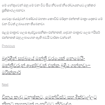
මේ හේතුවෙන් ඔහු මේ වන විට සිය නිවසේ නිරෝධායනයට ලක්කර
ප්‍රතිකාර ලබනවා.
වෛද්‍ය ජයරුවන් බණ්ඩාර මහතා කොවිඩ් මර්දන එන්නත් මාත්‍රා දෙකම මේ
වන විටත් ලබාගෙන තිබෙනවා.
පළමු මාත්‍රාව ලෙස ඇස්ට‍්‍රසෙනිකා එන්නතත්, දෙවන මාත්‍රාව ලෙස ෆයිසර්
එන්නතත් ඔහු ලබාගෙන ඇති බවයි වාර්තා වන්නේ.
Post
Previous
Previous
navigation
බදුර්දීන් සජබයේ මන්ත්‍රී වරයෙක් නෙමෙයි-
මන්ත්‍රීවරුන් ආණ්ඩුවත් එක්ක බුදිය ගන්නවා–
මරික්කාර්
Next
Next
විනය කැඩූ ධනුෂ්කට, මෙන්ඩිස්ට සහ දික්වැල්ලට
ක්‍රිකට් තහනමක් පැනවීමට නිර්දේශ