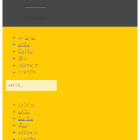
Youtube
Youtube
මුල් පිටුව
දේශීය
විදේශීය
ක්‍රීඩා
දේශපාලන
ව්‍යාපාරික
Search
…
මුල් පිටුව
දේශීය
විදේශීය
ක්‍රීඩා
දේශපාලන
ව්‍යාපාරික