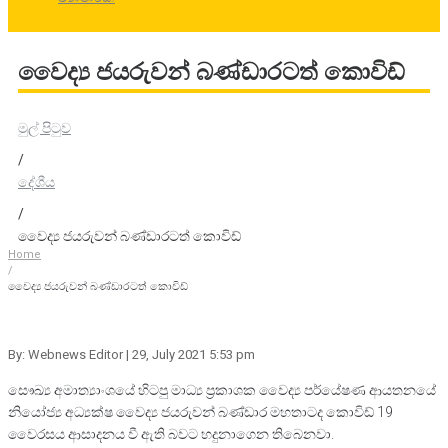
වෛද්‍ය ජයරුවන් බණ්ඩාරටත් කොවිඩ්
මුල් පිටුව
/
දේශීය
/
වෛද්‍ය ජයරුවන් බණ්ඩාරටත් කොවිඩ්
Home
/
වෛද්‍ය ජයරුවන් බණ්ඩාරටත් කොවිඩ්
By: Webnews Editor
| 29, July 2021 5:53 pm
සෞඛ්‍ය අමාත්‍යාංශයේ හිටපු මාධ්‍ය ප්‍රකාශක වෛද්‍ය පර්යේෂණ ආයතනයේ
නියෝජ්‍ය අධ්‍යක්ෂ වෛද්‍ය ජයරුවන් බණ්ඩාර මහතාටද කොවිඩ් 19
වෛරසය ආසාදනය වී ඇති බවට හදුනාගෙන තිබෙනවා.