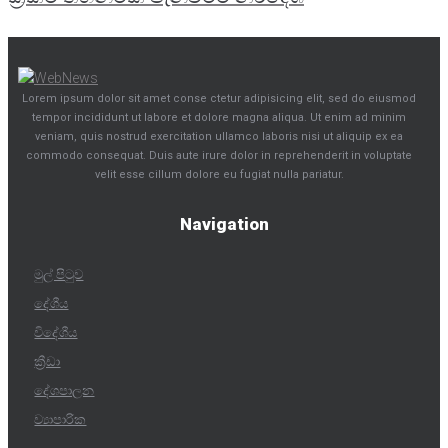
Lorem ipsum dolor sit amet conse ctetur adipisicing elit, sed do eiusmod
tempor incididunt ut labore et dolore magna aliqua. Ut enim ad minim
veniam, quis nostrud exercitation ullamco laboris nisi ut aliquip ex ea
commodo consequat. Duis aute irure dolor in reprehenderit in voluptate
velit esse cillum dolore eu fugiat nulla pariatur.
Navigation
මුල් පිටුව
දේශීය
විදේශීය
ක්‍රීඩා
දේශපාලන
ව්‍යාපාරික