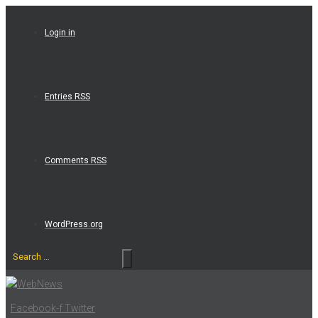
Skip
to
Login in
content
Entries RSS
Comments RSS
WordPress.org
Search
…
Facebook-f
Twitter