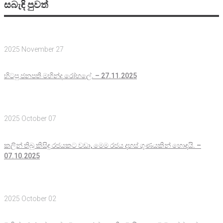
සබැඳි පුවත්
2025 November 27
හිටපු ජනපති මහින්ද රෝහලේ. – 27.11.2025
2025 October 07
කලින් තිබු කිසිඳු රජයකට වඩා, මෙම රජය දහස් ගුණයකින් හොඳයි. –
07.10.2025
2025 October 02