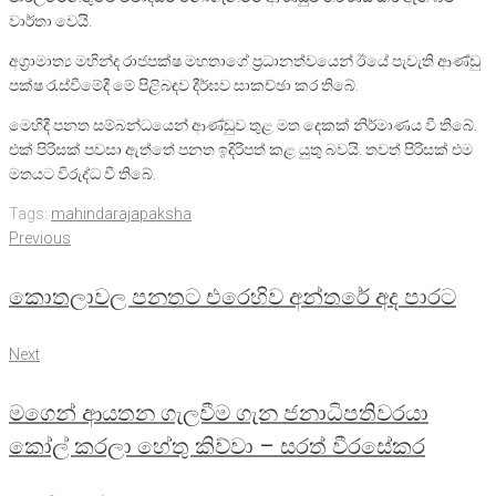
වාර්තා වෙයි.
අග්‍රාමාත්‍ය මහින්ද රාජපක්ෂ මහතාගේ ප්‍රධානත්වයෙන් ඊයේ පැවැති ආණ්ඩු
පක්ෂ රැස්වීමේදී මේ පිළිබඳව දීර්ඝව සාකච්ඡා කර තිබේ.
මෙහිදී පනත සම්බන්ධයෙන් ආණ්ඩුව තුළ මත දෙකක් නිර්මාණය වී තිබේ.
එක් පිරිසක් පවසා ඇත්තේ පනත ඉදිරිපත් කළ යුතු බවයි. තවත් පිරිසක් එම
මතයට විරුද්ධ වී තිබේ.
Tags:
mahindarajapaksha
Post
Previous
Previous
navigation
කොතලාවල පනතට එරෙහිව අන්තරේ අද පාරට
Next
Next
මගෙන් ආයතන ගැලවීම ගැන ජනාධිපතිවරයා
කෝල් කරලා හේතු කිව්වා – සරත් වීරසේකර