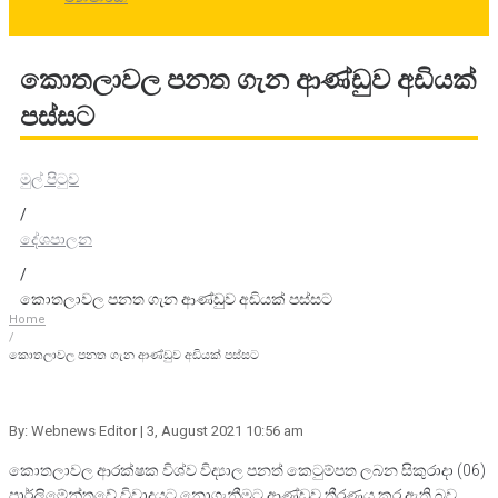
කොතලාවල පනත ගැන ආණ්ඩුව අඩියක්
පස්සට
මුල් පිටුව
/
දේශපාලන
/
කොතලාවල පනත ගැන ආණ්ඩුව අඩියක් පස්සට
Home
/
කොතලාවල පනත ගැන ආණ්ඩුව අඩියක් පස්සට
By: Webnews Editor
| 3, August 2021 10:56 am
කොතලාවල ආරක්ෂක විශ්ව විද්‍යාල පනත් කෙටුම්පත ලබන සිකුරාදා (06)
පාර්ලිමේන්තුවේ විවාදයට නොගැනීමට ආණ්ඩුව තීරණය කර ඇති බව