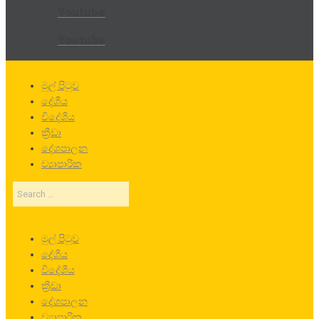
Youtube
Youtube
මුල් පිටුව
දේශීය
විදේශීය
ක්‍රීඩා
දේශපාලන
ව්‍යාපාරික
Search
…
මුල් පිටුව
දේශීය
විදේශීය
ක්‍රීඩා
දේශපාලන
ව්‍යාපාරික