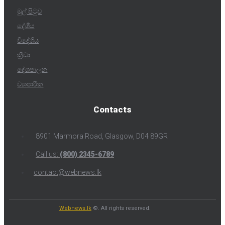
මුල් පිටුව
දේශීය
විදේශීය
ක්‍රීඩා
දේශපාලන
ව්‍යාපාරික
Contacts
8901 Marmora Road, Glasgow, D04 89GR
Call us:
(800) 2345-6789
contact@webnews.lk
Webnews.lk
©. All rights reserved.