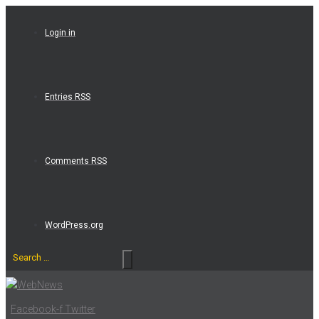
Skip
to
Login in
content
Entries RSS
Comments RSS
WordPress.org
Search
…
Facebook-f
Twitter