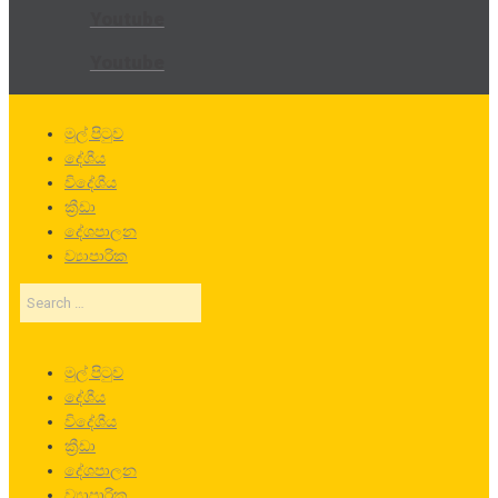
Youtube
Youtube
මුල් පිටුව
දේශීය
විදේශීය
ක්‍රීඩා
දේශපාලන
ව්‍යාපාරික
Search
…
මුල් පිටුව
දේශීය
විදේශීය
ක්‍රීඩා
දේශපාලන
ව්‍යාපාරික