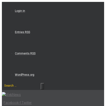
Skip
to
Login in
content
Entries RSS
Comments RSS
WordPress.org
Search
…
Facebook-f
Twitter