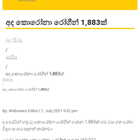
අද කොරෝනා රෝගීන් 1,883ක්
මුල් පිටුව
/
දේශීය
/
අද කොරෝනා රෝගීන් 1,883ක්
Home
/
අද කොරෝනා රෝගීන් 1,883ක්
By: Webnews Editor
| 1, July 2021 9:32 pm
ද මෙරටින් හමු වූ කොරෝනා රෝගීන් ගණන 1,883ක් බව වසංගත රෝග
විද්‍යා අංශය සදහන් කරනවා.