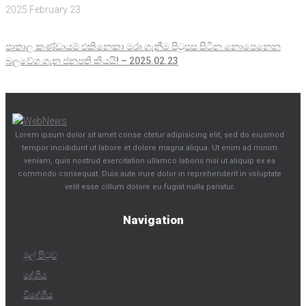
2025 February 23
පාතාල කණ්ඩායම් එකිනෙකා මරා ගැනීම පිටුපස සිටින නොපෙනෙන
බලවේග ගැන ජනපති කියයි! – 2025.02.23
Lorem ipsum dolor sit amet conse ctetur adipisicing elit, sed do eiusmod
tempor incididunt ut labore et dolore magna aliqua. Ut enim ad minim
veniam, quis nostrud exercitation ullamco laboris nisi ut aliquip ex ea
commodo consequat. Duis aute irure dolor in reprehenderit in voluptate
velit esse cillum dolore eu fugiat nulla pariatur.
Navigation
මුල් පිටුව
දේශීය
විදේශීය