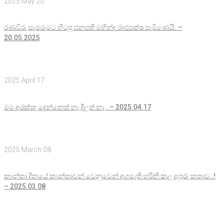
2025 May 20
රණවිරු සැමරුමට හිටපු ජනපති මහින්ද රාජපක්ෂ පැමිණෙයි. –
20.05.2025
2025 April 17
මම අරක්කු දෙන්නෙත් නෑ දීලත් නෑ . – 2025.04.17
2025 March 08
කාන්තා දිනයේ කාන්තාවන් වෙනුවෙන් අගමැති හරිනි කළ අපූරු කතාව..!
– 2025.03.08