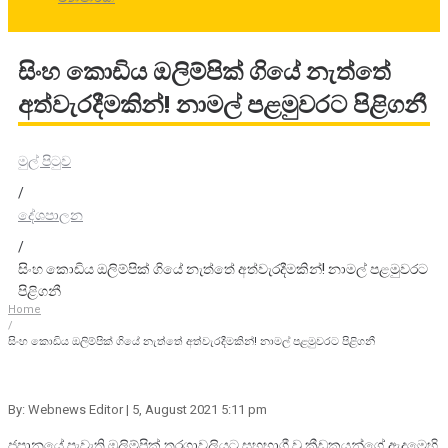
සිංහ කොඩිය ඔලිම්පික් ගියේ නැත්තේ
අත්වැරදීමකින්! නාමල් පළමුවරට පිළිගනී
මුල් පිටුව
/
දේශපාලන
/
සිංහ කොඩිය ඔලිම්පික් ගියේ නැත්තේ අත්වැරදීමකින්! නාමල් පළමුවරට
පිළිගනී
Home
/
සිංහ කොඩිය ඔලිම්පික් ගියේ නැත්තේ අත්වැරදීමකින්! නාමල් පළමුවරට පිළිගනී
By: Webnews Editor
| 5, August 2021 5:11 pm
ජපානයේ පැවැති ඔලිම්පික් තරගාවලියට සහභාගී වූ ක්‍රීඩකයන්ගේ ඇදුමෙහි