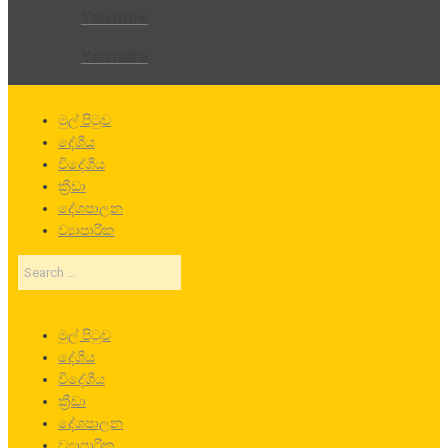
Youtube
Youtube
මුල් පිටුව
දේශීය
විදේශීය
ක්‍රීඩා
දේශපාලන
ව්‍යාපාරික
Search
…
මුල් පිටුව
දේශීය
විදේශීය
ක්‍රීඩා
දේශපාලන
ව්‍යාපාරික