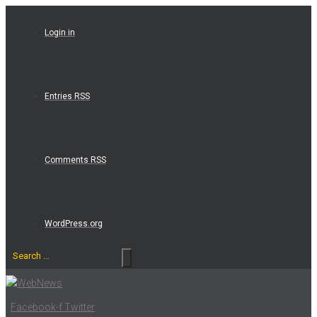
Skip
to
Login in
content
Entries RSS
Comments RSS
WordPress.org
Search
…
Facebook-f
Twitter