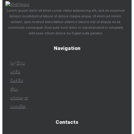
Lorem ipsum dolor sit amet conse ctetur adipisicing elit, sed do eiusmod
tempor incididunt ut labore et dolore magna aliqua. Ut enim ad minim
veniam, quis nostrud exercitation ullamco laboris nisi ut aliquip ex ea
commodo consequat. Duis aute irure dolor in reprehenderit in voluptate
velit esse cillum dolore eu fugiat nulla pariatur.
Navigation
මුල් පිටුව
දේශීය
විදේශීය
ක්‍රීඩා
දේශපාලන
ව්‍යාපාරික
Contacts