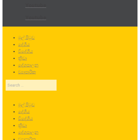
Youtube
Youtube
මුල් පිටුව
දේශීය
විදේශීය
ක්‍රීඩා
දේශපාලන
ව්‍යාපාරික
Search
…
මුල් පිටුව
දේශීය
විදේශීය
ක්‍රීඩා
දේශපාලන
ව්‍යාපාරික