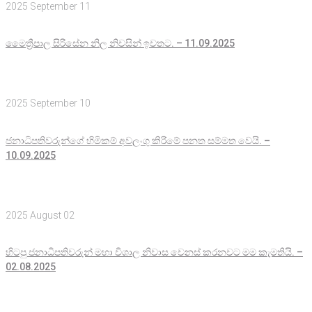
2025 September 11
මෛත්‍රීපාල සිරිසේන නිල නිවසින් ඉවතට. – 11.09.2025
2025 September 10
ජනාධිපතිවරුන්ගේ හිමිකම් අවලංගු කිරීමේ පනත සම්මත වෙයි. –
10.09.2025
2025 August 02
හිටපු ජනාධිපතිවරුන් මහා විශාල නිවාස වෙනස් කරනවට මම කැමතියි. –
02.08.2025