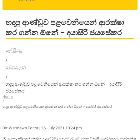
හදපු ආණ්ඩුව පළවෙනියෙන් ආරක්ෂා
කර ගන්න ඕනේ – දයාසිරි ජයසේකර
මුල් පිටුව
/
දේශපාලන
/
හදපු ආණ්ඩුව පළවෙනියෙන් ආරක්ෂා කර ගන්න ඕනේ – දයාසිරි
ජයසේකර
Home
/
හදපු ආණ්ඩුව පළවෙනියෙන් ආරක්ෂා කර ගන්න ඕනේ – දයාසිරි ජයසේකර
By: Webnews Editor
| 26, July 2021 10:24 pm
ශ්‍රී ලංකා නිදහස් පක්ෂය අද(26) පෙරවරුවේ ජනාධිපති ගෝඨාභය රාජපක්ෂ