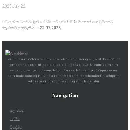
2025 July 22
හිටපු ජනාධිපතිවරුන්ගේ හිමිකම් ඉවත් කිරීමේ පනත් කෙටුම්පතට
කැබිනට් අනුමැතිය. – 22.07.2025
Lorem ipsum dolor sit amet conse ctetur adipisicing elit, sed do eiusmod
tempor incididunt ut labore et dolore magna aliqua. Ut enim ad minim
veniam, quis nostrud exercitation ullamco laboris nisi ut aliquip ex ea
commodo consequat. Duis aute irure dolor in reprehenderit in voluptate
velit esse cillum dolore eu fugiat nulla pariatur.
Navigation
මුල් පිටුව
දේශීය
විදේශීය