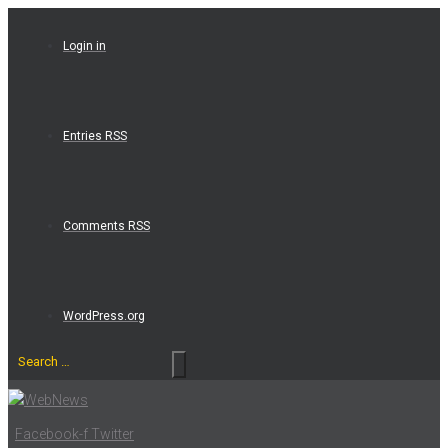
Skip
to
Login in
content
Entries RSS
Comments RSS
WordPress.org
Search
…
Facebook-f
Twitter