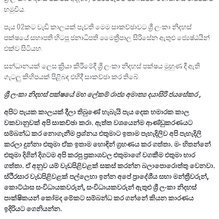
හමුවිය.
පැය 02කට වැඩි කාලයක් පැවති මෙම සාකච්ඡාවට ශ්‍රී ලංකා නිදහස්
පක්ෂයේ සභාපති හිටපු ජනාධිපති මෛත්‍රීපාල සිරිසේන ඇතුළු ජ්‍යෙෂ්ඨයින්
එක්ව සිටියහ.
සන්ධානයක් ලෙස ක්‍රියා කිරීමේදී ශ්‍රී ලංකා නිදහස් පක්ෂය මුහුණ දී ඇති
ගැටලු කිහිපයක් පිළිබඳ එහිදී සාකච්ඡා කර තිබේ.
ශ්‍රී ලංකා නිදහස් පක්ෂයේ මහ ලේකම් රාජ්‍ය අමාත්‍ය දයාසිරි ජයසේකර ,
අපිට පැයක කාලයක් දීලා තිබුණේ හැබැයි පැය දෙක හමාරක කාල
වකවානුවක් අපි සාකච්ඡා කරා. ඇත්ත වශයෙන්ම ආණ්ඩුකරණයට
සම්බන්ධ කර නොගැනීම ප්‍රශ්නය එතුමාට ඉතාම පැහැදිලිව අපි පැහැදිලි
කරලා දුන්නා එතුමා ඒක ඉතාම හොඳින් ග්‍රහණය කර ගත්තා. මං හිතන්නේ
එතුමා දිගින් දිගටම අපි කරපු ප්‍රකාශවල එතුමාගේ වගකීම එතුමා භාර
ගත්තා. ඒ අනුව යම් වැඩපිළිවළක් සකස් කරන්න බලාපොරොත්තු වෙනවා.
ස්ථීරසාර වැඩපිළිවළක් පල්ලෙහා ඉන්න අපේ ප්‍රාදේශීය සභා මන්ත්‍රීවරුන්,
කොට්ඨාස සංවිධායකවරුන්, සංවිධායකවරුන් ඇතුළු ශ්‍රී ලංකා නිදහස්
පාක්ෂිකයන් කෝමද මේකට සම්බන්ධ කර ගන්නේ කියන කාරණය
ඉදිරියට ගෙනියන්න.