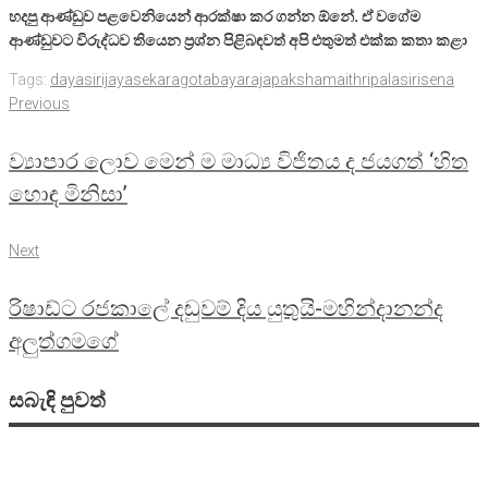
හදපු ආණ්ඩුව පළවෙනියෙන් ආරක්ෂා කර ගන්න ඕනේ. ඒ වගේම
ආණ්ඩුවට විරුද්ධව තියෙන ප්‍රශ්න පිළිබඳවත් අපි එතුමත් එක්ක කතා කළා
Tags:
dayasirijayasekara
gotabayarajapaksha
maithripalasirisena
Post
Previous
Previous
navigation
ව්‍යාපාර ලොව මෙන් ම මාධ්‍ය විජිතය ද ජයගත් ‘හිත
හොඳ මිනිසා’
Next
Next
රිෂාඩ්ට රජකාලේ දඬුවම් දිය යුතුයි-මහින්දානන්ද
අලුත්ගමගේ
සබැඳි පුවත්