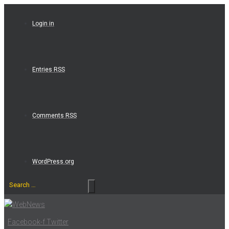
Skip
to
Login in
content
Entries RSS
Comments RSS
WordPress.org
Search
…
Facebook-f
Twitter