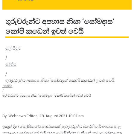
ගුරුවරුන්ට අපහාස නිසා ‘සෝමදාස’
කෝපි කඩෙන් ඉවත් වෙයි
මුල් පිටුව
/
දේශීය
/
ගුරුවරුන්ට අපහාස නිසා ‘සෝමදාස’ කෝපි කඩෙන් ඉවත් වෙයි
Home
/
ගුරුවරුන්ට අපහාස නිසා ‘සෝමදාස’ කෝපි කඩෙන් ඉවත් වෙයි
By: Webnews Editor
| 18, August 2021 10:01 am
ඉකුත් දින කෝපිකඩේ නාට්‍යයෙහි ගුරුවරුන්ට එරෙහිව විකාශය කළ
කතාංගය හේතුවෙන් එහි රඟපෑමෙහි නිරත වූ තිලක් කුමාර රත්නායක