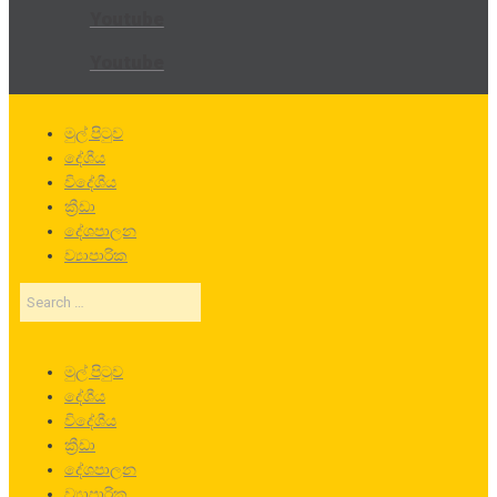
Youtube
Youtube
මුල් පිටුව
දේශීය
විදේශීය
ක්‍රීඩා
දේශපාලන
ව්‍යාපාරික
Search
…
මුල් පිටුව
දේශීය
විදේශීය
ක්‍රීඩා
දේශපාලන
ව්‍යාපාරික