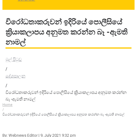
විරෝධතාකරුවන් ඉදිරියේ පොලීසියේ
ක්‍රියාකලාපය අනුමත කරන්න බෑ -ඇමති
නාමල්
මුල් පිටුව
/
දේශපාලන
/
විරෝධතාකරුවන් ඉදිරියේ පොලීසියේ ක්‍රියාකලාපය අනුමත කරන්න
බෑ -ඇමති නාමල්
Home
/
විරෝධතාකරුවන් ඉදිරියේ පොලීසියේ ක්‍රියාකලාපය අනුමත කරන්න බෑ -ඇමති නාමල්
By: Webnews Editor
| 9, July 2021 9:32 pm