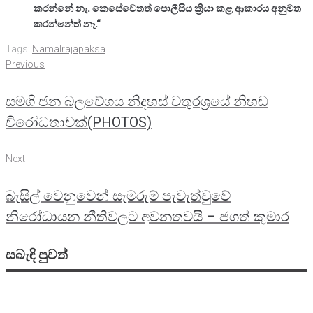
කරන්නේ නෑ. කෙසේවෙතත් පොලීසිය ක්‍රියා කළ ආකාරය අනුමත
කරන්නේත් නෑ.“
Tags:
Namalrajapaksa
Post
Previous
Previous
navigation
සමගි ජන බලවේගය නිදහස් චතුරශ්‍රයේ නිහඬ
විරෝධතාවක්(PHOTOS)
Next
Next
බැසිල් වෙනුවෙන් සැමරුම් පැවැත්වුවේ
නිරෝධායන නීතිවලට අවනතවයි – ජගත් කුමාර
සබැඳි පුවත්