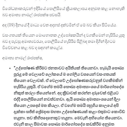
විරෝධතාකරුවන් ඉදිරියේ පොලීසියේ ක්‍රියාකලාපය අනුමත කළ නොහැකි
බව අමාත්‍ය නාමල් රාජපක්ෂ පවසයි.
අද (09) දිනයේ දී මාධ්‍ය වෙත අදහස් දක්වමින් ඒ මේ බව කියා සිටියේය.
වසංගතයක් තියෙන මොහොතක උද්ඝෝෂකයින් ද වගකීමෙන් හැසිරිය යුතු
බව ද පැවසු අමාත්‍යවරයා, පොලීසියේ හැසිරීම පිළිබඳ තමා දිගින් දිගටම
විවේචනය කළ බව ද සඳහන් කළේය.
අමාත්‍ය නාමල් රාජපක්ෂ,
“උද්ඝෝෂණ කිරීමට ජනතාවට අයිතියක් තියෙනවා. හැබැයි සෞඛ්‍ය
පුරුදු මේ වෙලාවේ ලෝකයේ ම ගෝලීය වශයෙන් වසංගතයක්
තියෙන වෙලාවක්. ඒ වෙලාවේ උද්ඝෝෂණකරුවනුත් වගකීමකින්
හැසිරිය යුතුයි. ඒ වගේම තමයි සෞඛ්‍ය අමාත්‍යාංශයේ මාර්ගෝපදේශ
නිකුත් කරලා තියෙන්නේ. අද ක්‍රීඩාවක් කරන්න දරුවෙක් එළියට
එද්දි පොලීසියෙන් නවත්වනවා. ඇයි සෞඛ්‍ය අමාත්‍යාංශයෙන් දීලා
තියෙන උපදෙස් මත කියලා. ඒ වගේම තමයි පහුගිය කාලයේ අපි
දැක්කා සජිත් ප්‍රේමදාස මහතා උද්ඝෝෂණයක් කළා එතුමාට කොවිඩ්
හැදුනා. තව කිහිපදෙනෙකුට හැදුනා. මෙවැනි අභියෝග තියෙනවා.
එවැනි කාල සීමාවක සෞඛ්‍ය මාර්ගෝපදේශ කඩකිරීම අනුමත