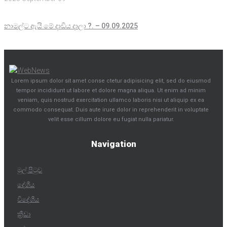
නාමල්ට ඇයි මේ දාඩිය දාලා ?. – 09.09.2025
Lorem ipsum dolor sit amet conse ctetur adipisicing elit, sed do eiusmod
tempor incididunt ut labore et dolore magna aliqua. Ut enim ad minim
veniam, quis nostrud exercitation ullamco laboris nisi ut aliquip ex ea
commodo consequat. Duis aute irure dolor in reprehenderit in voluptate
velit esse cillum dolore eu fugiat nulla pariatur.
Navigation
මුල් පිටුව
දේශීය
විදේශීය
ක්‍රීඩා