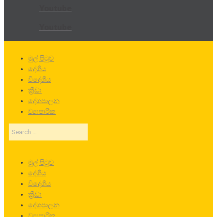
Youtube
Youtube
මුල් පිටුව
දේශීය
විදේශීය
ක්‍රීඩා
දේශපාලන
ව්‍යාපාරික
Search
…
මුල් පිටුව
දේශීය
විදේශීය
ක්‍රීඩා
දේශපාලන
ව්‍යාපාරික