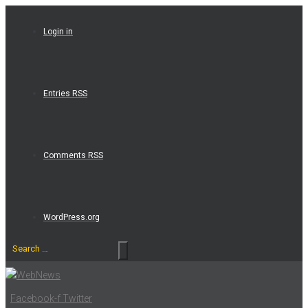
Skip
to
Login in
content
Entries RSS
Comments RSS
WordPress.org
Search
…
Facebook-f
Twitter