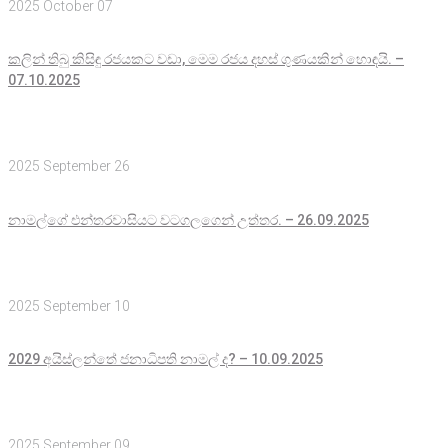
2025 October 07
කලින් තිබු කිසිඳු රජයකට වඩා, මෙම රජය දහස් ගුණයකින් හොඳයි. –
07.10.2025
2025 September 26
නාමල්ගේ එන්තරවාසියට වටගලගෙන් උත්තර. – 26.09.2025
2025 September 10
2029 අයිස්ලන්තේ ජනාධිපති නාමල් ද? – 10.09.2025
2025 September 09