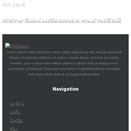
2021 July 06
අර්ජුන් ඇලෝසියස්ගේ මෙන්ඩිස් සමාගමේ බලපත්‍රය යළි අහෝසි කරයි
Lorem ipsum dolor sit amet conse ctetur adipisicing elit, sed do eiusmod
tempor incididunt ut labore et dolore magna aliqua. Ut enim ad minim
veniam, quis nostrud exercitation ullamco laboris nisi ut aliquip ex ea
commodo consequat. Duis aute irure dolor in reprehenderit in voluptate
velit esse cillum dolore eu fugiat nulla pariatur.
Navigation
මුල් පිටුව
දේශීය
විදේශීය
ක්‍රීඩා