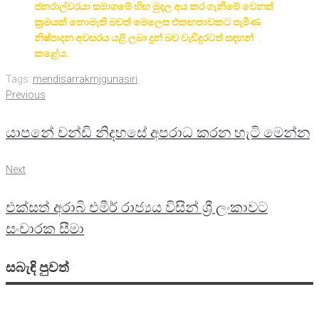
ජනරාල්වරයා සමාගමේ හිඟ මුදල අය කර ගැනීමේ වෙනත්
ක්‍රමයක් නොමැති බවත් මෙලෙස එකඟතාවකට පැමිණ
නිෂ්පාදන අවසරය යළි ලබා දුන් බව වැඩිදුරටත් සඳහන්
කළේය.
Tags:
mendisarrak
mjgunasiri
Post
Previous
Previous
navigation
යාපනේ චන්ඩි නිදහසේ අපරාධ කරන හැටි මෙන්න
Next
Next
එක්සත් අරාබි එමීර් රාජ්‍යය විසින් ශ්‍රී ලංකාවට
සංචාරක සීමා
සබැඳි පුවත්