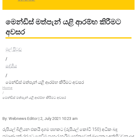
මෙන්ඩිස් මත්පැන් යළි ආරම්භ කිරීමට
අවසර
මුල් පිටුව
/
දේශීය
/
මෙන්ඩිස් මත්පැන් යළි ආරම්භ කිරීමට අවසර
Home
/
මෙන්ඩිස් මත්පැන් යළි ආරම්භ කිරීමට අවසර
By: Webnews Editor
| 2, July 2021 10:23 am
රුපියල් බිලියන එකයි දශම පහකට (රුපියල් කෝටි 150) අධික බදු
ප්‍රමාණයක් රජයට ගෙවීම පැහැර හැරීම හේතුවෙන් බලපත්‍රය අත්හිටුවන ලද