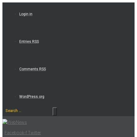
Skip
to
Login in
content
Entries RSS
Comments RSS
WordPress.org
Search
…
Facebook-f
Twitter