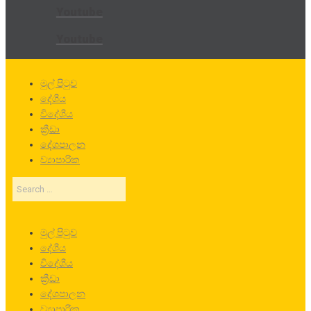
Youtube
Youtube
මුල් පිටුව
දේශීය
විදේශීය
ක්‍රීඩා
දේශපාලන
ව්‍යාපාරික
Search
…
මුල් පිටුව
දේශීය
විදේශීය
ක්‍රීඩා
දේශපාලන
ව්‍යාපාරික