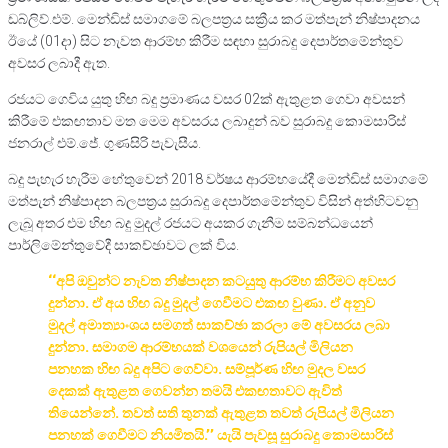
ඩබ්ලිව්.එම්. මෙන්ඩිස් සමාගමේ බලපත්‍රය සක්‍රීය කර මත්පැන් නිෂ්පාදනය
ඊයේ (01දා) සිට නැවත ආරම්භ කිරීම සඳහා සුරාබදු දෙපාර්තමේන්තුව
අවසර ලබාදී ඇත.
රජයට ගෙවිය යුතු හිඟ බදු ප්‍රමාණය වසර 02ක් ඇතුළත ගෙවා අවසන්
කිරීමේ එකඟතාව මත මෙම අවසරය ලබාදුන් බව සුරාබදු කොමසාරිස්
ජනරාල් එම්.ජේ. ගුණසිරි පැවැසීය.
බදු පැහැර හැරීම ​හේතුවෙන් 2018 වර්ෂය ආරම්භයේදී මෙන්ඩිස් සමාගමේ
මත්පැන් නිෂ්පාදන බලපත්‍රය සුරාබදු දෙපාර්තමේන්තුව විසින් අත්හිටවනු
ලැබූ අතර එම හිඟ බදු මුදල් රජයට අයකර ගැනීම සම්බන්ධයෙන්
පාර්ලිමේන්තුවේදී සාකච්ඡාවට ලක් විය.
‘‘අපි ඔවුන්ට නැවත නිෂ්පාදන කටයුතු ආරම්භ කිරීමට අවසර
දුන්නා. ඒ අය හිඟ බදු මුදල් ගෙවීමට එකඟ වුණා. ඒ අනුව
මුදල් අමාත්‍යාංශය සමගත් සාකච්ඡා කරලා මේ අවසරය ලබා
දුන්නා. සමාගම ආරම්භයක් වශයෙන් රුපියල් මිලියන
පනහක හිඟ බදු අපිට ගෙව්වා. සම්පූර්ණ හිඟ මුදල වසර
දෙකක් ඇතුළත ගෙවන්න තමයි එකඟතාවට ඇවිත්
තියෙන්නේ. තවත් සති තුනක් ඇතුළත තවත් රුපියල් මිලියන
පනහක් ගෙවීමට නියමිතයි.’’ යැයි පැවසූ සුරාබදු කොමසාරිස්