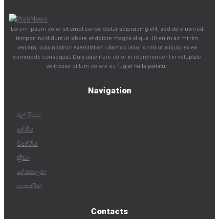
Lorem ipsum dolor sit amet conse ctetur adipisicing elit, sed do eiusmod
tempor incididunt ut labore et dolore magna aliqua. Ut enim ad minim
veniam, quis nostrud exercitation ullamco laboris nisi ut aliquip ex ea
commodo consequat. Duis aute irure dolor in reprehenderit in voluptate
velit esse cillum dolore eu fugiat nulla pariatur.
Navigation
මුල් පිටුව
දේශීය
විදේශීය
ක්‍රීඩා
දේශපාලන
ව්‍යාපාරික
Contacts