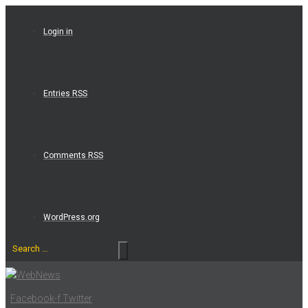
Skip
to
Login in
content
Entries RSS
Comments RSS
WordPress.org
Search
…
Facebook-f
Twitter