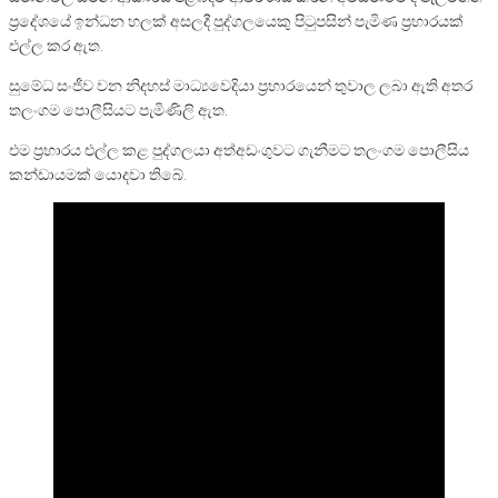
ප්‍රදේශයේ ඉන්ධන හලක් අසලදී පුද්ගලයෙකු පිටුපසින් පැමිණ ප්‍රහාරයක්
එල්ල කර ඇත.
සුමේධ සංජීව වන නිදහස් මාධ්‍යවෙදියා ප්‍රහාරයෙන් තුවාල ලබා ඇති අතර
තලංගම පොලීසියට පැමිණිලි ඇත.
එම ප්‍රහාරය එල්ල කළ පුද්ගලයා අත්අඩංගුවට ගැනීමට තලංගම පොලීසිය
කන්ඩායමක් යොදවා තිබේ.