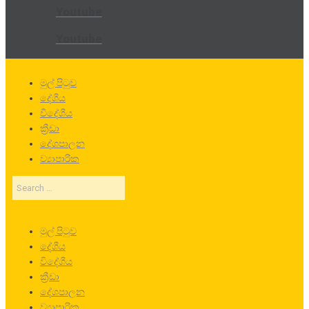
Youtube
Youtube
මුල් පිටුව
දේශීය
විදේශීය
ක්‍රීඩා
දේශපාලන
ව්‍යාපාරික
Search
…
මුල් පිටුව
දේශීය
විදේශීය
ක්‍රීඩා
දේශපාලන
ව්‍යාපාරික