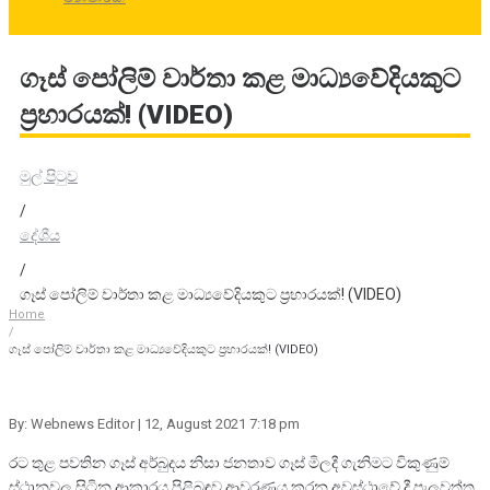
ගෑස් පෝලිම් වාර්තා කළ මාධ්‍යවේදියකුට
ප්‍රහාරයක්! (VIDEO)
මුල් පිටුව
/
දේශීය
/
ගෑස් පෝලිම් වාර්තා කළ මාධ්‍යවේදියකුට ප්‍රහාරයක්! (VIDEO)
Home
/
ගෑස් පෝලිම් වාර්තා කළ මාධ්‍යවේදියකුට ප්‍රහාරයක්! (VIDEO)
By: Webnews Editor
| 12, August 2021 7:18 pm
රට තුළ පවතින ගෑස් අර්බුදය නිසා ජනතාව ගෑස් මිලදී ගැනිමට විකුණුම්
ස්ථානවල සිටින ආකාරය පිළිබඳව ආවරණය කරන අවස්ථාවේ දී පැලවත්ත