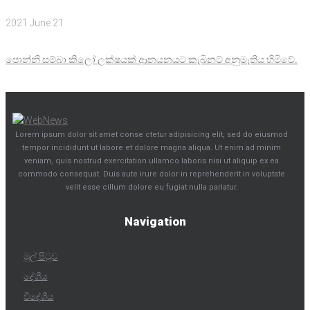
2021 June 21
පොන්නි සම්බා කිලෝ ලක්ෂයක් ආනයනයට කැබිනට් අනුමැතිය හිමිවේ.
Lorem ipsum dolor sit amet conse ctetur adipisicing elit, sed do eiusmod
tempor incididunt ut labore et dolore magna aliqua. Ut enim ad minim
veniam, quis nostrud exercitation ullamco laboris nisi ut aliquip ex ea
commodo consequat. Duis aute irure dolor in reprehenderit in voluptate
velit esse cillum dolore eu fugiat nulla pariatur.
Navigation
මුල් පිටුව
දේශීය
විදේශීය