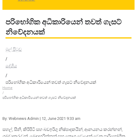
පරිභෝගික අධිකාරියෙන් තවත් ගැසට්
නිවේදනයක්
මුල් පිටුව
/
දේශීය
/
පරිභෝගික අධිකාරියෙන් තවත් ගැසට් නිවේදනයක්
Home
/
පරිභෝගික අධිකාරියෙන් තවත් ගැසට් නිවේදනයක්
By: Webnews Admin
| 12, June 2021 9:33 am
සහල්, සීනි, කිරිපිටි සහ බඩඉරිගු නිෂ්පාදකයින්, ආනයනය කරන්නන්,
ගබඩාකරුවන්, බෙදාහරින්නන් සහ තොග වෙළදුන් වෙත පාරිභෝගික