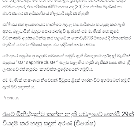
එම නිල් පොකුර මේ වන විට කොළඹ ප්‍රදේශයේ ව්‍යාපාරිකයෙක් සතුව
පවතින අතර, එය පරීක්ෂා කිරීම සඳහා අද (30) දින ජාතික මැණික් හා
ස්වර්ණාභරණ අධිකාරියේ නිලධාරී පැමිණ තිබුණි.
එහිදී එය එම ආයතනයට භාරදීමට අදාළ ව්‍යාපාරිකයා කටයුතු කර ඇති
අතර, බලධාරීන් ඔහුට පොරොන්දු වී ඇත්තේ එම මැණික් පොකුරේ
වටිනාකම ඇස්තමේන්තු කර එළඹෙන නොවැම්බර් මාසයේ දී ජාත්‍යන්තර
මැණික් වෙන්දේසියක් සඳහා එය ඉදිරිපත් කරන බවය.
මේ අතර පසුගිය දා ලොව මෙතෙක් හමුවී ඇති විශාලතම ආර්නූල් මැණික්
සමුහය “star sapphire cluster” ලෙස සැලකිය හැකි මැණික් පාෂාණය ශ්‍රී
ලංකාවේ රත්නපුරය, කහවත්ත ප්‍රදේශයෙන් හමුවිය.
එම මැණික් පාෂාණය නිවෙසක් පිටුපස ළිඳක් හාරන විට අහම්බෙන් හමුවී
ඇති බව සඳහන් ය.
Post
Previous
Previous
navigation
රටේ මිනිස්සුන්ට කන්න නැති වෙලාවේ කෝටි 29ක්
වියදම් කර හදපු සඳුන් අරණ (විශේෂ)