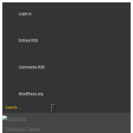
Skip
to
Login in
content
Entries RSS
Comments RSS
WordPress.org
Search
…
Facebook-f
Twitter