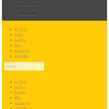
Youtube
Youtube
මුල් පිටුව
දේශීය
විදේශීය
ක්‍රීඩා
දේශපාලන
ව්‍යාපාරික
Search
…
මුල් පිටුව
දේශීය
විදේශීය
ක්‍රීඩා
දේශපාලන
ව්‍යාපාරික