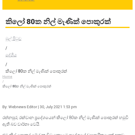
කිලෝ 80ක නිල් මැණික් පොකුරක්
මුල් පිටුව
/
දේශීය
/
කිලෝ 80ක නිල් මැණික් පොකුරක්
Home
/
කිලෝ 80ක නිල් මැණික් පොකුරක්
By: Webnews Editor
| 30, July 2021 1:53 pm
රත්නපුර, රක්වාන ප්‍රදේශයෙන් කිලෝ 80ක නිල් මැණික් පොකුරක් හමුවී
ඇති බව වාර්තා වෙයි.