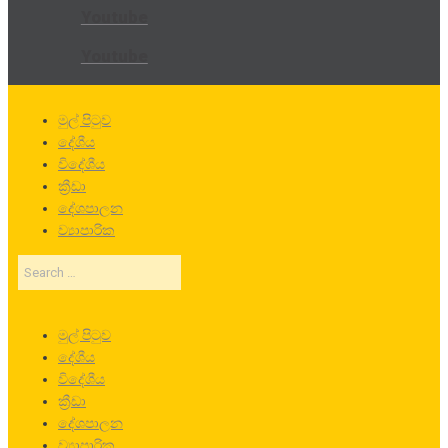
Youtube
Youtube
මුල් පිටුව
දේශීය
විදේශීය
ක්‍රීඩා
දේශපාලන
ව්‍යාපාරික
Search
…
මුල් පිටුව
දේශීය
විදේශීය
ක්‍රීඩා
දේශපාලන
ව්‍යාපාරික