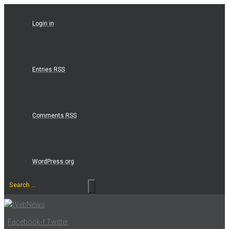
Skip
to
Login in
content
Entries RSS
Comments RSS
WordPress.org
Search
…
Facebook-f
Twitter