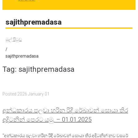
sajithpremadasa
මුල් පිටුව
/
sajithpremadasa
Tag:
sajithpremadasa
Posted
2026 January 01
අන්ධකාරය පලවා හරින රිදී රේඛාවන් සොයා තිර
අදිටනින් පෙරට යමු. – 01.01.2025
"අන්ධකාරය පලවා හරින රිදී රේඛාවන් සොයා තිර අදිටනින් නව වසරේ