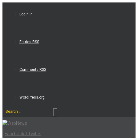
Skip
to
Login in
content
Entries RSS
Comments RSS
WordPress.org
Search
…
Facebook-f
Twitter