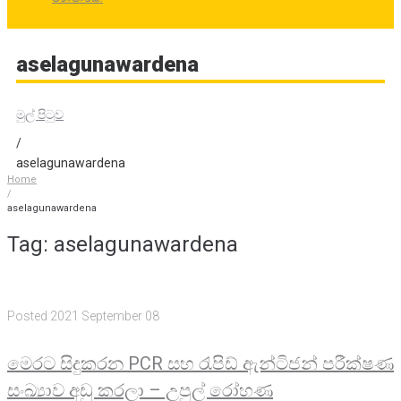
aselagunawardena
මුල් පිටුව
/
aselagunawardena
Home
/
aselagunawardena
Tag:
aselagunawardena
Posted
2021 September 08
මෙරට සිදුකරන PCR සහ රැපිඩ් ඇන්ටිජන් පරීක්ෂණ
සංඛ්‍යාව අඩු කරලා – උපුල් රෝහණ