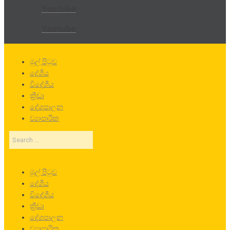
Youtube
Youtube
මුල් පිටුව
දේශීය
විදේශීය
ක්‍රීඩා
දේශපාලන
ව්‍යාපාරික
Search
…
මුල් පිටුව
දේශීය
විදේශීය
ක්‍රීඩා
දේශපාලන
ව්‍යාපාරික