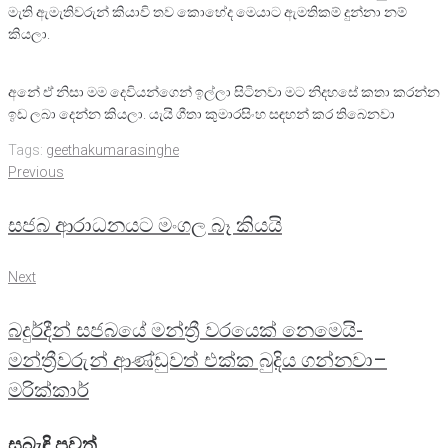
මැති ඇමැතිවරුන් කියාවි තව කොහේද මෙයාට ඇමතිකම් දුන්නා නම්
කියලා.
අනේ ඒ නිසා මම දෙවියන්ගෙන් ඉල්ලා සිටිනවා මට නිදහසේ කතා කරන්න
ඉඩ ලබා දෙන්න කියලා. යැයි ගීතා කුමාරසිංහ සඳහන් කර තිබෙනවා
Tags:
geethakumarasinghe
Post
Previous
Previous
navigation
සජබ ආරාධනයට මංගල බෑ කියයි
Next
Next
බදුර්දීන් සජබයේ මන්ත්‍රී වරයෙක් නෙමෙයි-
මන්ත්‍රීවරුන් ආණ්ඩුවත් එක්ක බුදිය ගන්නවා–
මරික්කාර්
සබැඳි පුවත්