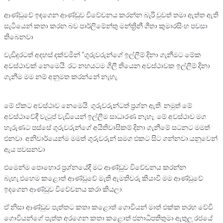
ආණ්ඩුවේ ඉඳගෙන ආණ්ඩුව විවේචනය කරන්න බැරි වුවත් තමා ඇත්ත ඇති
සැටියෙන් කතා කරන බව පාර්ලිමේන්තු මන්ත්‍රිනී ගීතා කුමාරසිංහ පවසා
තිබෙනවා
වැඩිදුරටත් අදහස් දක්වමින් “ගුරුවරුන්ගේ ඉල්ලීම් දිනා ගැනීමට මේක
අවස්ථාවක් නෙමෙයි. රට නහයටම ගිලී තියෙන අවස්ථාවක ඉල්ලීම් දිනා
ගැනීම මම නම් අනුමත කරන්නේ නැහැ.
මේ ඒකට අවස්ථාව නෙමෙයි. ගුරුවරුන්ටත් ප්‍රශ්න ඇති. නමුත් මේ
අවස්ථාවේදී වැටුප් වැඩියෙන් ඉල්ලීම සාධාරණ නැහැ. මේ අවස්ථාව මග
හැරුණට පස්සේ ගුරුවරුන්ගේ අයිතිවාසිකම් දිනා ගැනීමේ සටනට මමත්
එනවා. අනිවාර්යෙන්ම මමත් ගුරුවරුන් සමග එකට සිට ගන්නවා.යනුවෙන්
ඇය පවසනවා
එමෙන්ම පොහොර ප්‍රශ්නයේදී මට ආණ්ඩුව විවේචනය කරන්න
බැහැ.එහෙම කළොත් ආණ්ඩුවේ මැති ඇමතිවරු කියාවී මම ආණ්ඩුවේ
ඉදගෙන ආණ්ඩුව විවේචනය කරා කියලා.
ඒ නිසා ආණ්ඩුව පැත්තට කතා කළොත් ගොවියන් මාත් එක්ක තරහ වේවි.
ගොවියන්ගේ පැත්ත අරගෙන කතා කළොත් ජනාධිපතිතුමා ඇතුලු රජයේ