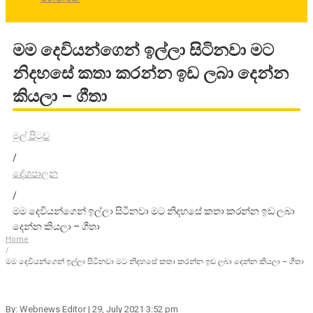
මම දෙවියන්ගෙන් ඉල්ලා සිටිනවා මට
නිදහසේ කතා කරන්න ඉඩ ලබා දෙන්න
කියලා – ගීතා
මුල් පිටුව
/
දේශපාලන
/
මම දෙවියන්ගෙන් ඉල්ලා සිටිනවා මට නිදහසේ කතා කරන්න ඉඩ ලබා
දෙන්න කියලා – ගීතා
Home
/
මම දෙවියන්ගෙන් ඉල්ලා සිටිනවා මට නිදහසේ කතා කරන්න ඉඩ ලබා දෙන්න කියලා – ගීතා
By: Webnews Editor
| 29, July 2021 3:52 pm