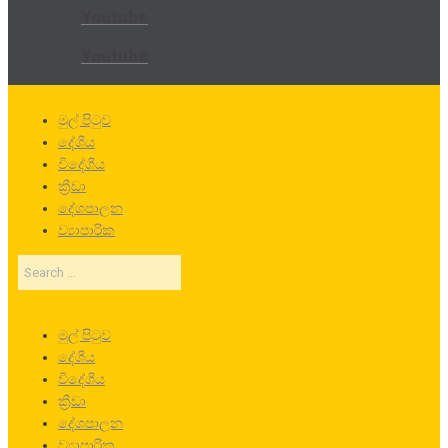
Youtube
Youtube
මුල් පිටුව
දේශීය
විදේශීය
ක්‍රීඩා
දේශපාලන
ව්‍යාපාරික
Search
…
මුල් පිටුව
දේශීය
විදේශීය
ක්‍රීඩා
දේශපාලන
ව්‍යාපාරික