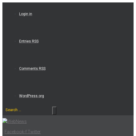
Skip
to
Login in
content
Entries RSS
Comments RSS
WordPress.org
Search
…
Facebook-f
Twitter