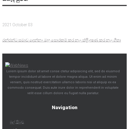
2021 October 03
රන්ජන්ට සමාව දෙන්න- ඔහු සොරකම් කර නෑ- ස්ත‍්‍රි දුෂණ කර නෑ- ගීතා
Lorem ipsum dolor sit amet conse ctetur adipisicing elit, sed do eiusmod
tempor incididunt ut labore et dolore magna aliqua. Ut enim ad minim
veniam, quis nostrud exercitation ullamco laboris nisi ut aliquip ex ea
commodo consequat. Duis aute irure dolor in reprehenderit in voluptate
velit esse cillum dolore eu fugiat nulla pariatur.
Navigation
මුල් පිටුව