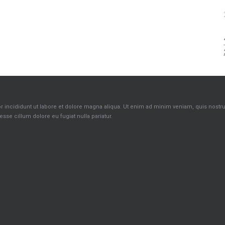
incididunt ut labore et dolore magna aliqua. Ut enim ad minim veniam, quis nostrud 
sse cillum dolore eu fugiat nulla pariatur.