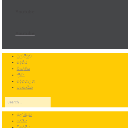
Youtube
Youtube
මුල් පිටුව
දේශීය
විදේශීය
ක්‍රීඩා
දේශපාලන
ව්‍යාපාරික
Search
…
මුල් පිටුව
දේශීය
විදේශීය