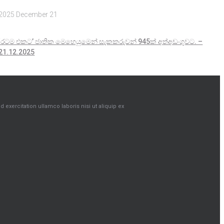
2025 December 21
‘රටම එකට’ ජාතික මෙහෙයුමෙන් සැකකරුවන් 945ක් අත්අඩංගුවට. –
21.12.2025
exercitation ullamco laboris nisi ut aliquip ex