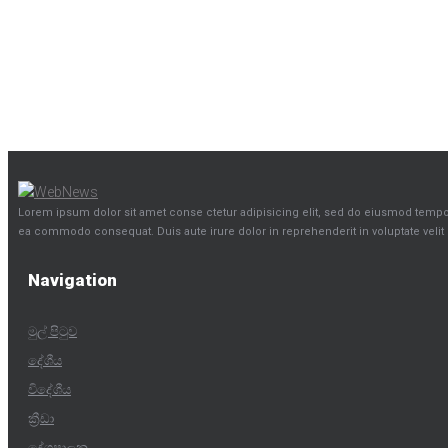
Lorem ipsum dolor sit amet conse ctetur adipisicing elit, sed do eiusmod tempor 
ea commodo consequat. Duis aute irure dolor in reprehenderit in voluptate velit e
Navigation
මුල් පිටුව
දේශීය
විදේශීය
ක්‍රීඩා
දේශපාලන