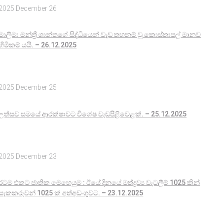
2025 December 26
මාලිමා මන්ත්‍රී ශාන්තගේ සිද්ධියෙන් වැඩ තහනම් වූ කොස්තාපල් මානව
හිමිකම් යයි. – 26.12.2025
2025 December 25
උත්සව සමයේ ආරක්ෂාවට විශේෂ වැඩපිළිවෙළක්. – 25.12.2025
2025 December 23
රටම එකට ජාතික මෙහෙයුම : ඊයේ දිනයේ මත්ද්‍රව්‍ය වැටලීම් 1025 කින්
සැකකරුවන් 1025 ක් අත්අඩංගුවට. – 23.12.2025