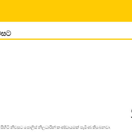
ිවසට
තල පිහිටි නිවසට පොලිස් නිලධාරීන් කණ්ඩායමක් පැමිණ තිබෙනවා.