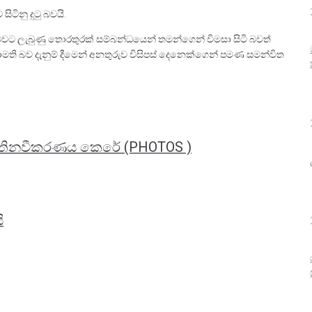
ිටිනු දුටු බවයි.
 බවට ලැබුණු තොරතුරක් සම්බන්ධයෙන් තමන්ගෙන් විමසා සිටි බවත්
ක් නොමති බව දැනුම් දීමෙන් අනතුරුව විසිපස් දෙනෙක්ගෙන් පමණ සමන්විත
ප්‍රතිනවීකරණය කෙරේ (PHOTOS )
ි