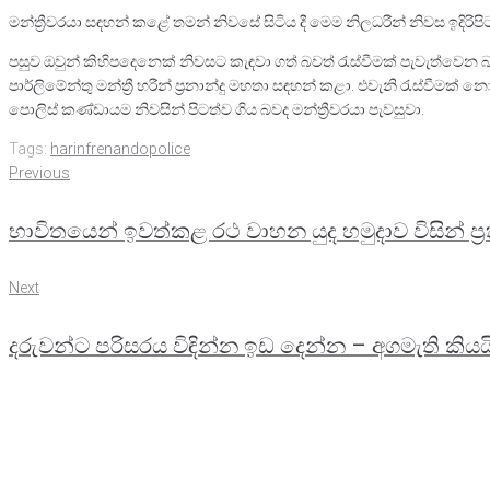
මන්ත්‍රීවරයා සඳහන් කළේ තමන් නිවසේ සිටිය දී මෙම නිලධරීන් නිවස ඉදිරිපිට ස
පසුව ඔවුන් කිහිපදෙනෙක් නිවසට කැඳවා ගත් බවත් රැස්වීමක් පැවැත්වෙන
පාර්ලිමේන්තු මන්ත්‍රී හරීන් ප්‍රනාන්දු මහතා සඳහන් කළා. එවැනි රැස්වීම
පොලිස් කණ්ඩායම නිවසින් පිටත්ව ගිය බවද මන්ත්‍රීවරයා පැවසුවා.
Tags:
harinfrenando
police
Previous
Post
Previous
භාවිතයෙන් ඉවත්කළ රථ වාහන යුද හමුදාව විසින් 
navigation
Next
Next
දරුවන්ට පරිසරය විඳින්න ඉඩ දෙන්න – අගමැති කියය