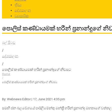
ක්‍රීඩා
දේශපාලන
ව්‍යාපාරික
පොලිස් කණ්ඩායමක් හරීන් ප්‍රනාන්දුගේ න
මුල් පිටුව
/
දේශපාලන
/
පොලිස් කණ්ඩායමක් හරීන් ප්‍රනාන්දුගේ නිවසට
Home
/
පොලිස් කණ්ඩායමක් හරීන් ප්‍රනාන්දුගේ නිවසට
By: Webnews Editor
| 17, June 2021 4:35 pm
සමඟි ජන බලවේගයේ පාර්ලිමේන්තු මන්ත්‍රී හරීන් ප්‍රනාන්දු මහතාගේ වත්