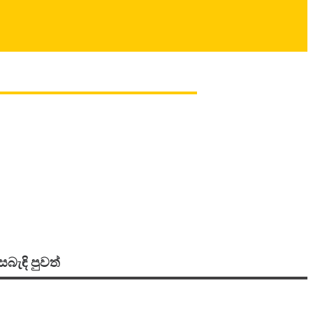
සබැඳි පුවත්