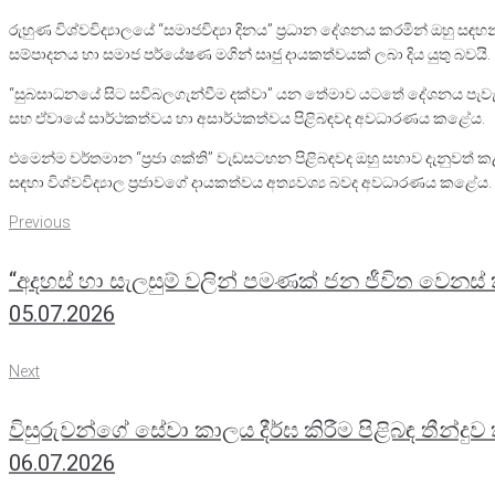
රුහුණ විශ්වවිද්‍යාලයේ “සමාජවිද්‍යා දිනය” ප්‍රධාන දේශනය කරමින් ඔහු සඳහන් කළ
සම්පාදනය හා සමාජ පර්යේෂණ මගින් සෘජු දායකත්වයක් ලබා දිය යුතු බවයි.
“සුබසාධනයේ සිට සවිබලගැන්වීම දක්වා” යන තේමාව යටතේ දේශනය පැවැත්වූ 
සහ ඒවායේ සාර්ථකත්වය හා අසාර්ථකත්වය පිළිබඳවද අවධාරණය කළේය.
එමෙන්ම වර්තමාන “ප්‍රජා ශක්ති” වැඩසටහන පිළිබඳවද ඔහු සභාව දැනුවත් 
සඳහා විශ්වවිද්‍යාල ප්‍රජාවගේ දායකත්වය අත්‍යවශ්‍ය බවද අවධාරණය කළේය.
Previous
Post
Previous
“අදහස් හා සැලසුම් වලින් පමණක් ජන ජීවිත වෙනස
navigation
05.07.2026
Next
Next
විසුරුවන්ගේ සේවා කාලය දීර්ඝ කිරීම පිළිබඳ තීන්ද
06.07.2026