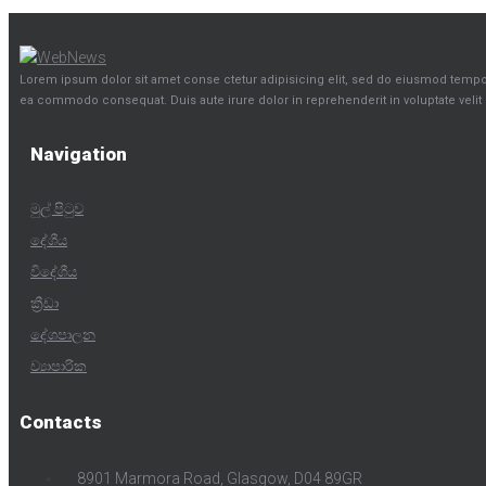
Lorem ipsum dolor sit amet conse ctetur adipisicing elit, sed do eiusmod tempor 
ea commodo consequat. Duis aute irure dolor in reprehenderit in voluptate velit e
Navigation
මුල් පිටුව
දේශීය
විදේශීය
ක්‍රීඩා
දේශපාලන
ව්‍යාපාරික
Contacts
8901 Marmora Road, Glasgow, D04 89GR