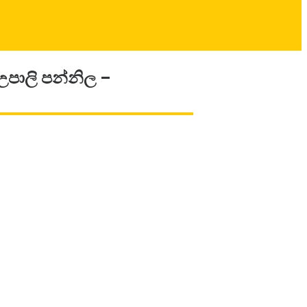
 උපාලි පන්නිල –