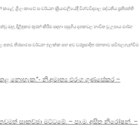
ේ, ශ්‍රී ලංකාවේ සංවර්ධන ක්‍රියාවලියේදී විශ්වවිද්‍යාල පද්ධතිය ප්‍රතිපත්ති
ඔහු, දිළිඳුකම තුරන් කිරීම සඳහා පසුගිය දශකවල භාවිත වූ උපාය මාර්ග
කළ අතර, තිරසාර සංවර්ධන ඉලක්ක සහ අව වරප්‍රසාදිත ජනතාව සවිබලගැන්වීම
් කළ නොහැක.”- නි.අමාත්‍ය එරංග ගුණසේකර –
ුව තවමත් සාකච්ඡා මට්ටමේ. – පා.ම. අසිත නිරෝෂන්. –