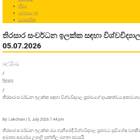
ක්‍රීඩා
දේශපාලන
ව්‍යාපාරික
තිරසාර සංවර්ධන ඉලක්ක සඳහා විශ්වවිද්‍යාල 
05.07.2026
මුල් පිටුව
/
News
/
තිරසාර සංවර්ධන ඉලක්ක සඳහා විශ්වවිද්‍යාල ප්‍රජාවගේ දායකත්වය අත්‍යවශ්‍ය
By: Lakchani
| 5, July 2026 7:44 pm
තිරසාර සංවර්ධන ඉලක්ක ජය ගැනීමේදී විශ්වවිද්‍යාල ප්‍රජාවට සුවිශේෂ වගකී
අමාත්‍ය ආචාර්ය උපාලි පන්නිල මහතා පවසයි.